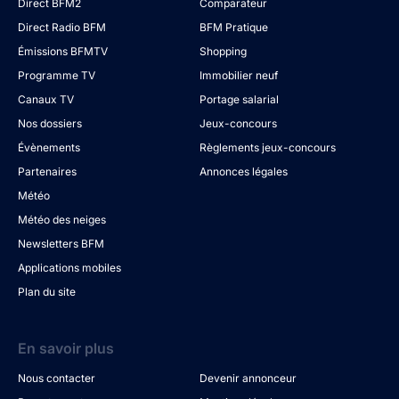
Direct BFM2
Comparateur
Direct Radio BFM
BFM Pratique
Émissions BFMTV
Shopping
Programme TV
Immobilier neuf
Canaux TV
Portage salarial
Nos dossiers
Jeux-concours
Évènements
Règlements jeux-concours
Partenaires
Annonces légales
Météo
Météo des neiges
Newsletters BFM
Applications mobiles
Plan du site
En savoir plus
Nous contacter
Devenir annonceur