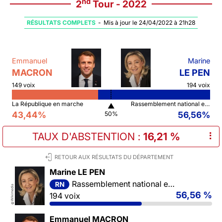
nd
2
Tour - 2022
RÉSULTATS COMPLETS
-
Mis à jour le 24/04/2022 à 21h28
Emmanuel
Marine
MACRON
LE PEN
149 voix
194 voix
La République en marche
Rassemblement national et ses alliés
▲
43,44%
56,56%
50%
TAUX D'ABSTENTION
:
16,21 %
⠇
RETOUR AUX RÉSULTATS DU DÉPARTEMENT
Marine LE PEN
Rassemblement national et ses alliés
RN
Wikimedia
56,56 %
194 voix
©
Emmanuel MACRON