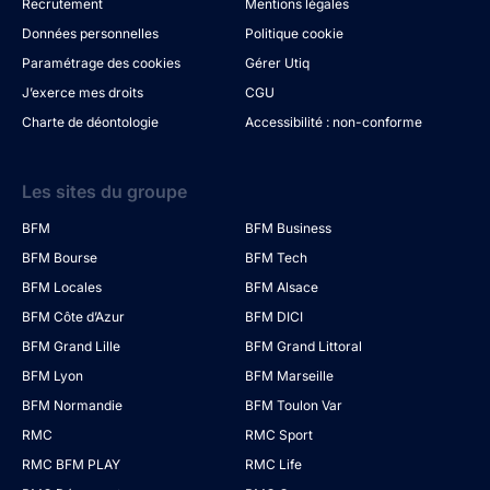
Recrutement
Mentions légales
Données personnelles
Politique cookie
Paramétrage des cookies
Gérer Utiq
J’exerce mes droits
CGU
Charte de déontologie
Accessibilité : non-conforme
Les sites du groupe
BFM
BFM Business
BFM Bourse
BFM Tech
BFM Locales
BFM Alsace
BFM Côte d’Azur
BFM DICI
BFM Grand Lille
BFM Grand Littoral
BFM Lyon
BFM Marseille
BFM Normandie
BFM Toulon Var
RMC
RMC Sport
RMC BFM PLAY
RMC Life