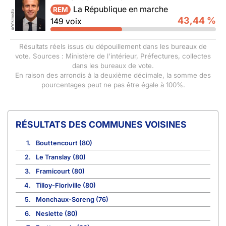
La République en marche
REM
Wikimedia
43,44 %
149 voix
©
Résultats réels issus du dépouillement dans les bureaux de
vote. Sources : Ministère de l'intérieur, Préfectures, collectes
dans les bureaux de vote.
En raison des arrondis à la deuxième décimale, la somme des
pourcentages peut ne pas être égale à 100%.
COMMUNES VOISINES
1.
Bouttencourt (80)
2.
Le Translay (80)
3.
Framicourt (80)
4.
Tilloy-Floriville (80)
5.
Monchaux-Soreng (76)
6.
Neslette (80)