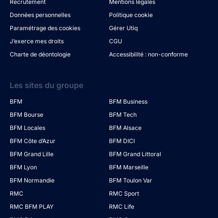
Recrutement
Mentions légales
Données personnelles
Politique cookie
Paramétrage des cookies
Gérer Utiq
J’exerce mes droits
CGU
Charte de déontologie
Accessibilité : non-conforme
Les sites du groupe
BFM
BFM Business
BFM Bourse
BFM Tech
BFM Locales
BFM Alsace
BFM Côte d’Azur
BFM DICI
BFM Grand Lille
BFM Grand Littoral
BFM Lyon
BFM Marseille
BFM Normandie
BFM Toulon Var
RMC
RMC Sport
RMC BFM PLAY
RMC Life