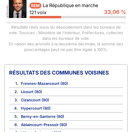
La République en marche
REM
Wikimedia
33,06 %
121 voix
©
Résultats réels issus du dépouillement dans les bureaux de
vote. Sources : Ministère de l'intérieur, Préfectures, collectes
dans les bureaux de vote.
En raison des arrondis à la deuxième décimale, la somme des
pourcentages peut ne pas être égale à 100%.
COMMUNES VOISINES
1.
Fresnes-Mazancourt (80)
2.
Licourt (80)
3.
Cizancourt (80)
4.
Hypercourt (80)
5.
Berny-en-Santerre (80)
6.
Ablaincourt-Pressoir (80)