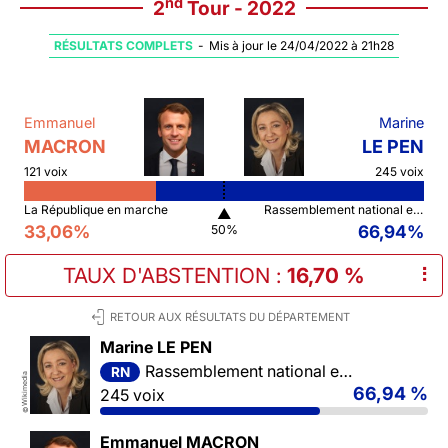
nd
2
Tour - 2022
RÉSULTATS COMPLETS
-
Mis à jour le 24/04/2022 à 21h28
Emmanuel
Marine
MACRON
LE PEN
121 voix
245 voix
La République en marche
Rassemblement national et ses alliés
▲
33,06%
66,94%
50%
TAUX D'ABSTENTION
:
16,70 %
⠇
RETOUR AUX RÉSULTATS DU DÉPARTEMENT
Marine LE PEN
Rassemblement national et ses alliés
RN
Wikimedia
66,94 %
245 voix
©
Emmanuel MACRON