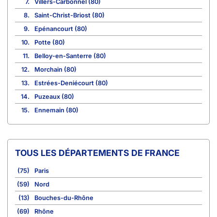
7.
Villers-Carbonnel (80)
8.
Saint-Christ-Briost (80)
9.
Epénancourt (80)
10.
Potte (80)
11.
Belloy-en-Santerre (80)
12.
Morchain (80)
13.
Estrées-Deniécourt (80)
14.
Puzeaux (80)
15.
Ennemain (80)
TOUS LES DÉPARTEMENTS DE FRANCE
(75)
Paris
(59)
Nord
(13)
Bouches-du-Rhône
(69)
Rhône