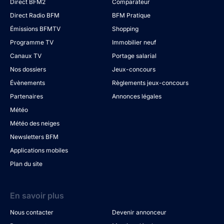
Direct BFM2
Comparateur
Direct Radio BFM
BFM Pratique
Émissions BFMTV
Shopping
Programme TV
Immobilier neuf
Canaux TV
Portage salarial
Nos dossiers
Jeux-concours
Évènements
Règlements jeux-concours
Partenaires
Annonces légales
Météo
Météo des neiges
Newsletters BFM
Applications mobiles
Plan du site
En savoir plus
Nous contacter
Devenir annonceur