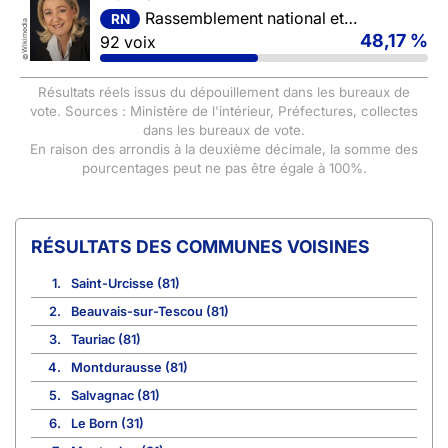
Rassemblement national et ses alliés
RN
Wikimedia
48,17 %
92 voix
©
Résultats réels issus du dépouillement dans les bureaux de
vote. Sources : Ministère de l'intérieur, Préfectures, collectes
dans les bureaux de vote.
En raison des arrondis à la deuxième décimale, la somme des
pourcentages peut ne pas être égale à 100%.
COMMUNES VOISINES
1.
Saint-Urcisse (81)
2.
Beauvais-sur-Tescou (81)
3.
Tauriac (81)
4.
Montdurausse (81)
5.
Salvagnac (81)
6.
Le Born (31)