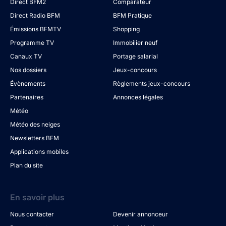
Direct BFM2
Comparateur
Direct Radio BFM
BFM Pratique
Émissions BFMTV
Shopping
Programme TV
Immobilier neuf
Canaux TV
Portage salarial
Nos dossiers
Jeux-concours
Évènements
Règlements jeux-concours
Partenaires
Annonces légales
Météo
Météo des neiges
Newsletters BFM
Applications mobiles
Plan du site
En savoir plus
Nous contacter
Devenir annonceur