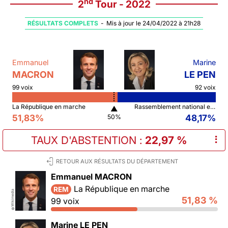
nd
2
Tour - 2022
RÉSULTATS COMPLETS
-
Mis à jour le 24/04/2022 à 21h28
Emmanuel
Marine
MACRON
LE PEN
99 voix
92 voix
La République en marche
Rassemblement national et ses alliés
▲
51,83%
48,17%
50%
TAUX D'ABSTENTION
:
22,97 %
⠇
RETOUR AUX RÉSULTATS DU DÉPARTEMENT
Emmanuel MACRON
La République en marche
REM
Wikimedia
51,83 %
99 voix
©
Marine LE PEN