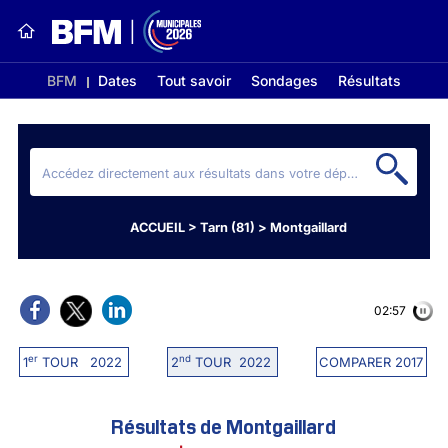
BFM
Dates
Tout savoir
Sondages
Résultats
ACCUEIL
>
Tarn (81)
>
Montgaillard
02:56
er
nd
1
TOUR 2022
2
TOUR 2022
COMPARER 2017
Résultats de Montgaillard