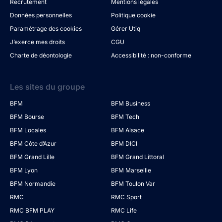
Recrutement
Mentions légales
Données personnelles
Politique cookie
Paramétrage des cookies
Gérer Utiq
J’exerce mes droits
CGU
Charte de déontologie
Accessibilité : non-conforme
Les sites du groupe
BFM
BFM Business
BFM Bourse
BFM Tech
BFM Locales
BFM Alsace
BFM Côte d’Azur
BFM DICI
BFM Grand Lille
BFM Grand Littoral
BFM Lyon
BFM Marseille
BFM Normandie
BFM Toulon Var
RMC
RMC Sport
RMC BFM PLAY
RMC Life