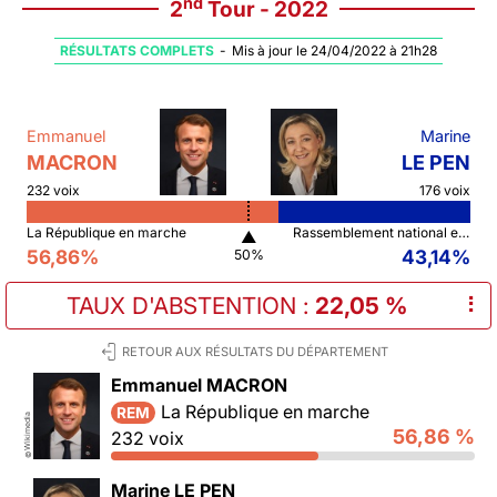
nd
2
Tour - 2022
RÉSULTATS COMPLETS
-
Mis à jour le 24/04/2022 à 21h28
Emmanuel
Marine
MACRON
LE PEN
232 voix
176 voix
La République en marche
Rassemblement national et ses alliés
▲
56,86%
43,14%
50%
TAUX D'ABSTENTION
:
22,05 %
⠇
RETOUR AUX RÉSULTATS DU DÉPARTEMENT
Emmanuel MACRON
La République en marche
REM
Wikimedia
56,86 %
232 voix
©
Marine LE PEN