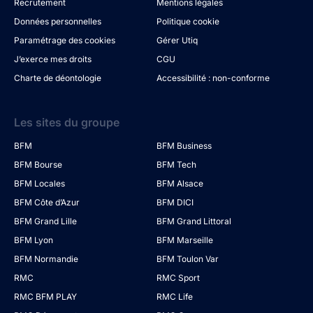
Recrutement
Mentions légales
Données personnelles
Politique cookie
Paramétrage des cookies
Gérer Utiq
J’exerce mes droits
CGU
Charte de déontologie
Accessibilité : non-conforme
Les sites du groupe
BFM
BFM Business
BFM Bourse
BFM Tech
BFM Locales
BFM Alsace
BFM Côte d’Azur
BFM DICI
BFM Grand Lille
BFM Grand Littoral
BFM Lyon
BFM Marseille
BFM Normandie
BFM Toulon Var
RMC
RMC Sport
RMC BFM PLAY
RMC Life