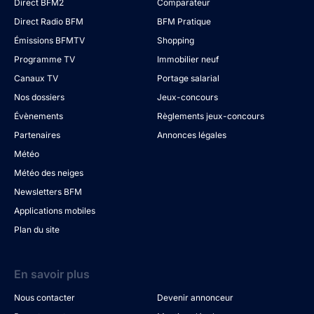
Direct BFM2
Comparateur
Direct Radio BFM
BFM Pratique
Émissions BFMTV
Shopping
Programme TV
Immobilier neuf
Canaux TV
Portage salarial
Nos dossiers
Jeux-concours
Évènements
Règlements jeux-concours
Partenaires
Annonces légales
Météo
Météo des neiges
Newsletters BFM
Applications mobiles
Plan du site
En savoir plus
Nous contacter
Devenir annonceur