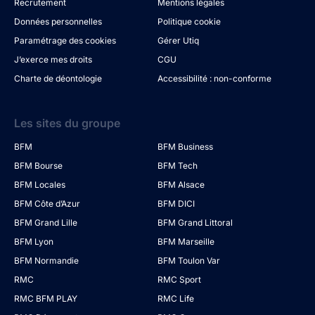
Recrutement
Mentions légales
Données personnelles
Politique cookie
Paramétrage des cookies
Gérer Utiq
J’exerce mes droits
CGU
Charte de déontologie
Accessibilité : non-conforme
Les sites du groupe
BFM
BFM Business
BFM Bourse
BFM Tech
BFM Locales
BFM Alsace
BFM Côte d’Azur
BFM DICI
BFM Grand Lille
BFM Grand Littoral
BFM Lyon
BFM Marseille
BFM Normandie
BFM Toulon Var
RMC
RMC Sport
RMC BFM PLAY
RMC Life