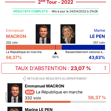
nd
2
Tour - 2022
RÉSULTATS COMPLETS
-
Mis à jour le 24/04/2022 à 21h28
Emmanuel
Marine
MACRON
LE PEN
332 voix
257 voix
La République en marche
Rassemblement national et ses alliés
▲
56,37%
43,63%
50%
TAUX D'ABSTENTION
:
23,07 %
⠇
RETOUR AUX RÉSULTATS DU DÉPARTEMENT
Emmanuel MACRON
La République en marche
REM
Wikimedia
56,37 %
332 voix
©
Marine LE PEN