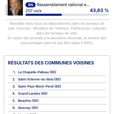
Rassemblement national et ses alliés
RN
Wikimedia
43,63 %
257 voix
©
Résultats réels issus du dépouillement dans les bureaux de
vote. Sources : Ministère de l'intérieur, Préfectures, collectes
dans les bureaux de vote.
En raison des arrondis à la deuxième décimale, la somme des
pourcentages peut ne pas être égale à 100%.
COMMUNES VOISINES
1.
La Chapelle-Palluau (85)
2.
Saint-Etienne-du-Bois (85)
3.
Saint-Paul-Mont-Penit (85)
4.
Grand'Landes (85)
5.
Beaufou (85)
6.
Aizenay (85)