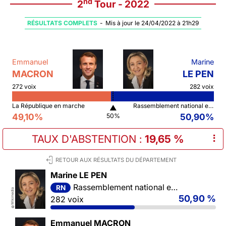
nd
2
Tour - 2022
RÉSULTATS COMPLETS
-
Mis à jour le 24/04/2022 à 21h29
Emmanuel
Marine
MACRON
LE PEN
272 voix
282 voix
La République en marche
Rassemblement national et ses alliés
▲
49,10%
50,90%
50%
TAUX D'ABSTENTION
:
19,65 %
⠇
RETOUR AUX RÉSULTATS DU DÉPARTEMENT
Marine LE PEN
Rassemblement national et ses alliés
RN
Wikimedia
50,90 %
282 voix
©
Emmanuel MACRON