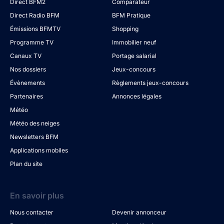
Direct BFM2
Comparateur
Direct Radio BFM
BFM Pratique
Émissions BFMTV
Shopping
Programme TV
Immobilier neuf
Canaux TV
Portage salarial
Nos dossiers
Jeux-concours
Évènements
Règlements jeux-concours
Partenaires
Annonces légales
Météo
Météo des neiges
Newsletters BFM
Applications mobiles
Plan du site
En savoir plus
Nous contacter
Devenir annonceur