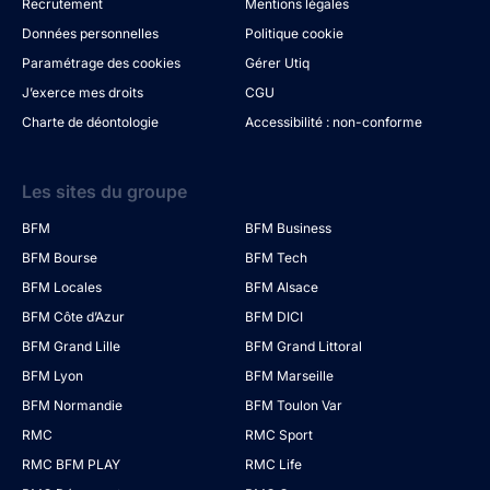
Recrutement
Mentions légales
Données personnelles
Politique cookie
Paramétrage des cookies
Gérer Utiq
J’exerce mes droits
CGU
Charte de déontologie
Accessibilité : non-conforme
Les sites du groupe
BFM
BFM Business
BFM Bourse
BFM Tech
BFM Locales
BFM Alsace
BFM Côte d’Azur
BFM DICI
BFM Grand Lille
BFM Grand Littoral
BFM Lyon
BFM Marseille
BFM Normandie
BFM Toulon Var
RMC
RMC Sport
RMC BFM PLAY
RMC Life