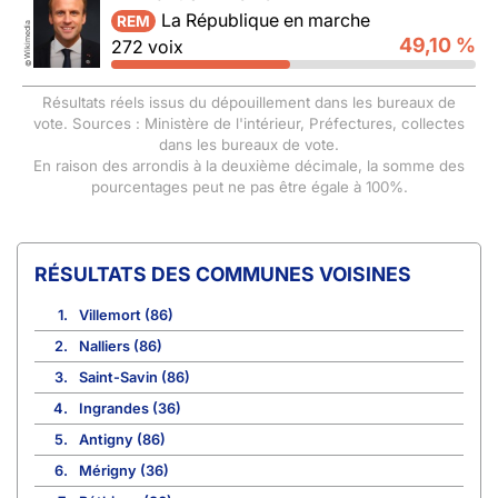
La République en marche
REM
Wikimedia
49,10 %
272 voix
©
Résultats réels issus du dépouillement dans les bureaux de
vote. Sources : Ministère de l'intérieur, Préfectures, collectes
dans les bureaux de vote.
En raison des arrondis à la deuxième décimale, la somme des
pourcentages peut ne pas être égale à 100%.
COMMUNES VOISINES
1.
Villemort (86)
2.
Nalliers (86)
3.
Saint-Savin (86)
4.
Ingrandes (36)
5.
Antigny (86)
6.
Mérigny (36)