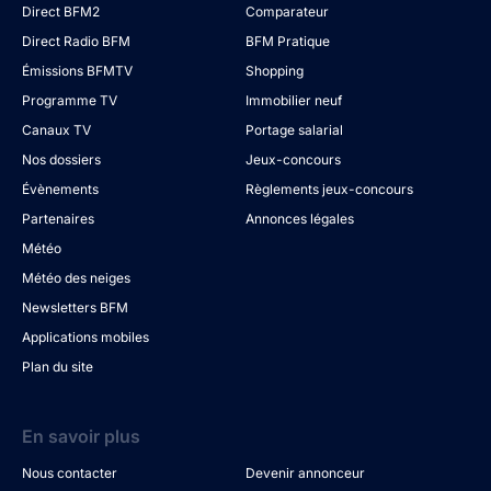
Direct BFM2
Comparateur
Direct Radio BFM
BFM Pratique
Émissions BFMTV
Shopping
Programme TV
Immobilier neuf
Canaux TV
Portage salarial
Nos dossiers
Jeux-concours
Évènements
Règlements jeux-concours
Partenaires
Annonces légales
Météo
Météo des neiges
Newsletters BFM
Applications mobiles
Plan du site
En savoir plus
Nous contacter
Devenir annonceur