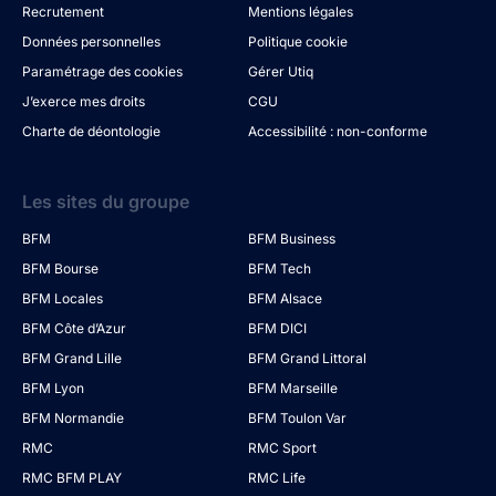
Recrutement
Mentions légales
Données personnelles
Politique cookie
Paramétrage des cookies
Gérer Utiq
J’exerce mes droits
CGU
Charte de déontologie
Accessibilité : non-conforme
Les sites du groupe
BFM
BFM Business
BFM Bourse
BFM Tech
BFM Locales
BFM Alsace
BFM Côte d’Azur
BFM DICI
BFM Grand Lille
BFM Grand Littoral
BFM Lyon
BFM Marseille
BFM Normandie
BFM Toulon Var
RMC
RMC Sport
RMC BFM PLAY
RMC Life