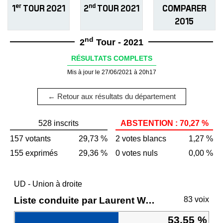
er
nd
1
TOUR 2021
2
TOUR 2021
COMPARER
2015
nd
2
Tour - 2021
RÉSULTATS COMPLETS
Mis à jour le 27/06/2021 à 20h17
← Retour aux résultats du département
528 inscrits
ABSTENTION : 70,27 %
157 votants
29,73 %
2 votes blancs
1,27 %
155 exprimés
29,36 %
0 votes nuls
0,00 %
UD - Union à droite
Liste conduite par Laurent WAUQUIEZ
83 voix
53,55 %