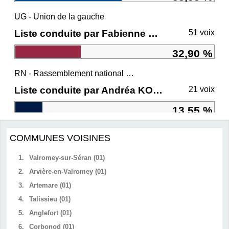
UG - Union de la gauche
Liste conduite par Fabienne GREBERT
51 voix
32,90 %
RN - Rassemblement national et ses alliés
Liste conduite par Andréa KOTARAC
21 voix
13,55 %
COMMUNES VOISINES
1.
Valromey-sur-Séran (01)
2.
Arvière-en-Valromey (01)
3.
Artemare (01)
4.
Talissieu (01)
5.
Anglefort (01)
6.
Corbonod (01)