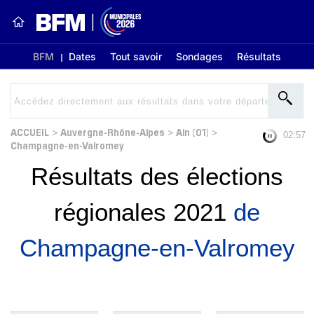
BFM
Dates
Tout savoir
Sondages
Résultats
ACCUEIL
Auvergne-Rhône-Alpes
Ain (01)
>
>
>
02:56
Champagne-en-Valromey
Résultats des élections
régionales 2021
de
Champagne-en-Valromey