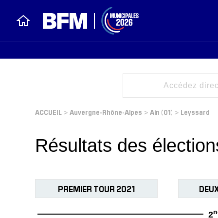
ACCUEIL
Auvergne-Rhône-Alpes
Ain (01)
Leyssard
>
>
>
Résultats des électio
PREMIER TOUR 2021
DEUX
n
2