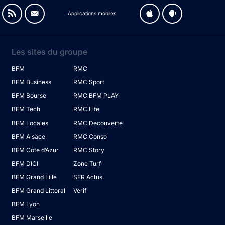
Applications mobiles
Les sites du groupe
BFM
RMC
BFM Business
RMC Sport
BFM Bourse
RMC BFM PLAY
BFM Tech
RMC Life
BFM Locales
RMC Découverte
BFM Alsace
RMC Conso
BFM Côte d’Azur
RMC Story
BFM DICI
Zone Turf
BFM Grand Lille
SFR Actus
BFM Grand Littoral
Verif
BFM Lyon
BFM Marseille