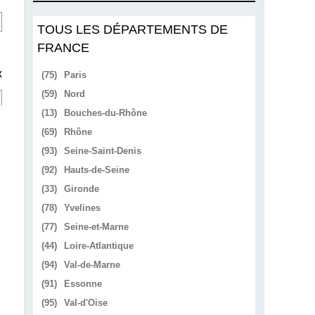
TOUS LES DÉPARTEMENTS DE
FRANCE
x
(75)
Paris
(59)
Nord
(13)
Bouches-du-Rhône
(69)
Rhône
(93)
Seine-Saint-Denis
(92)
Hauts-de-Seine
(33)
Gironde
(78)
Yvelines
(77)
Seine-et-Marne
(44)
Loire-Atlantique
(94)
Val-de-Marne
(91)
Essonne
(95)
Val-d'Oise