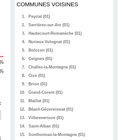
COMMUNES VOISINES
1.
Peyriat (01)
2.
Serrières-sur-Ain (01)
3.
Hautecourt-Romanèche (01)
4.
Nurieux-Volognat (01)
5.
Bolozon (01)
6.
Ceignes (01)
 %
7.
Challes-la-Montagne (01)
 %
8.
Cize (01)
9.
Brion (01)
10.
Grand-Corent (01)
11.
Maillat (01)
x
12.
Béard-Géovreissiat (01)
13.
Villereversure (01)
14.
Saint-Alban (01)
15.
Sonthonnax-la-Montagne (01)
x