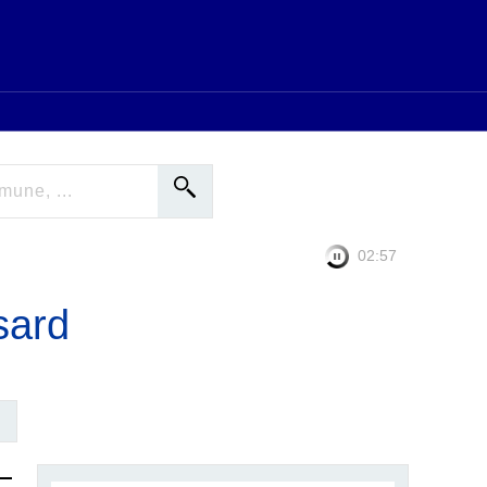
02:56
sard