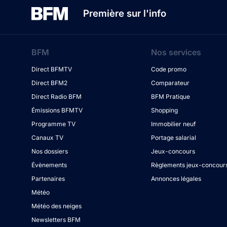
Première sur l'info
BFM
Nos services
Direct BFMTV
Code promo
Direct BFM2
Comparateur
Direct Radio BFM
BFM Pratique
Émissions BFMTV
Shopping
Programme TV
Immobilier neuf
Canaux TV
Portage salarial
Nos dossiers
Jeux-concours
Évènements
Règlements jeux-concour
Partenaires
Annonces légales
Météo
Météo des neiges
Newsletters BFM