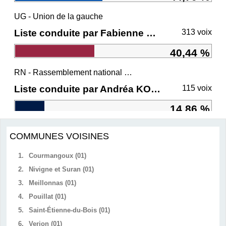
UG - Union de la gauche
Liste conduite par Fabienne GREBERT
313 voix
40,44 %
RN - Rassemblement national et ses alliés
Liste conduite par Andréa KOTARAC
115 voix
14,86 %
COMMUNES VOISINES
1.
Courmangoux (01)
2.
Nivigne et Suran (01)
3.
Meillonnas (01)
4.
Pouillat (01)
5.
Saint-Étienne-du-Bois (01)
6.
Verjon (01)