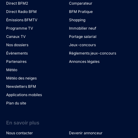
Direct BFM2
Comparateur
Direct Radio BFM
BFM Pratique
Émissions BFMTV
Shopping
Programme TV
Immobilier neuf
Canaux TV
Portage salarial
Nos dossiers
Jeux-concours
Évènements
Règlements jeux-concours
Partenaires
Annonces légales
Météo
Météo des neiges
Newsletters BFM
Applications mobiles
Plan du site
En savoir plus
Nous contacter
Devenir annonceur