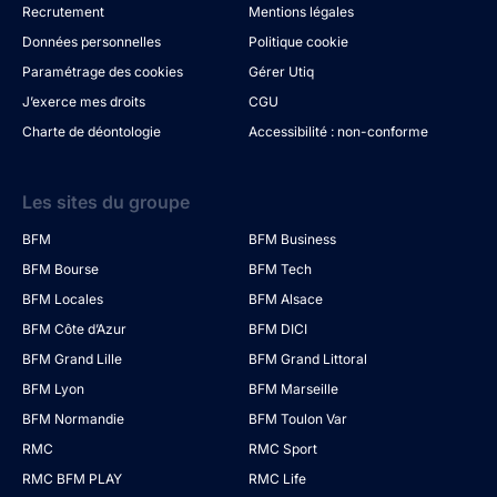
Recrutement
Mentions légales
Données personnelles
Politique cookie
Paramétrage des cookies
Gérer Utiq
J’exerce mes droits
CGU
Charte de déontologie
Accessibilité : non-conforme
Les sites du groupe
BFM
BFM Business
BFM Bourse
BFM Tech
BFM Locales
BFM Alsace
BFM Côte d’Azur
BFM DICI
BFM Grand Lille
BFM Grand Littoral
BFM Lyon
BFM Marseille
BFM Normandie
BFM Toulon Var
RMC
RMC Sport
RMC BFM PLAY
RMC Life