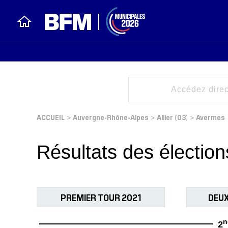
ACCUEIL
Auvergne-Rhône-Alpes
Allier (03)
Avermes
>
>
>
Résultats des électio
PREMIER TOUR 2021
DEUX
n
2