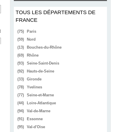
TOUS LES DÉPARTEMENTS DE
FRANCE
x
(75)
Paris
(59)
Nord
(13)
Bouches-du-Rhône
(69)
Rhône
(93)
Seine-Saint-Denis
(92)
Hauts-de-Seine
(33)
Gironde
(78)
Yvelines
(77)
Seine-et-Marne
(44)
Loire-Atlantique
(94)
Val-de-Marne
(91)
Essonne
(95)
Val-d'Oise