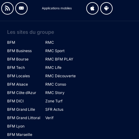
Applications mobiles
Les sites du groupe
BFM
RMC
BFM Business
RMC Sport
BFM Bourse
RMC BFM PLAY
BFM Tech
RMC Life
BFM Locales
RMC Découverte
BFM Alsace
RMC Conso
BFM Côte d’Azur
RMC Story
BFM DICI
Zone Turf
BFM Grand Lille
SFR Actus
BFM Grand Littoral
Verif
BFM Lyon
BFM Marseille