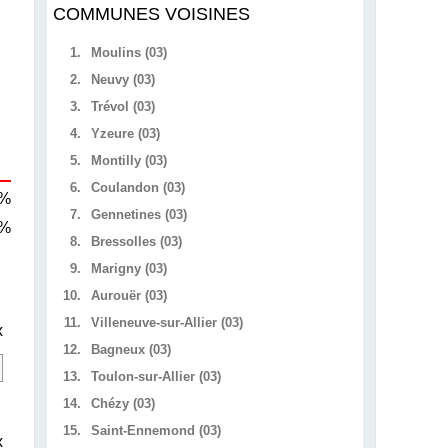
COMMUNES VOISINES
1.
Moulins (03)
2.
Neuvy (03)
3.
Trévol (03)
4.
Yzeure (03)
5.
Montilly (03)
6.
Coulandon (03)
 %
7.
Gennetines (03)
 %
8.
Bressolles (03)
9.
Marigny (03)
10.
Aurouër (03)
11.
Villeneuve-sur-Allier (03)
x
12.
Bagneux (03)
13.
Toulon-sur-Allier (03)
14.
Chézy (03)
15.
Saint-Ennemond (03)
x