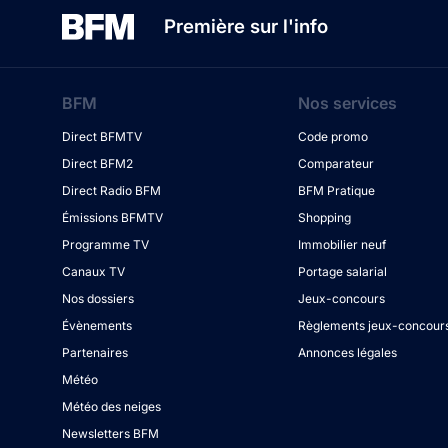
Première sur l'info
BFM
Nos services
Direct BFMTV
Code promo
Direct BFM2
Comparateur
Direct Radio BFM
BFM Pratique
Émissions BFMTV
Shopping
Programme TV
Immobilier neuf
Canaux TV
Portage salarial
Nos dossiers
Jeux-concours
Évènements
Règlements jeux-concour
Partenaires
Annonces légales
Météo
Météo des neiges
Newsletters BFM