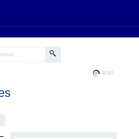
02:57
es