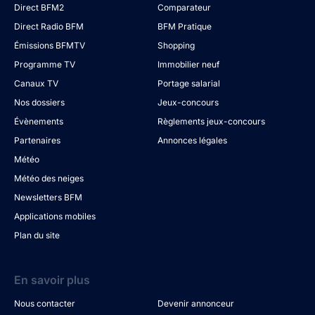
Direct BFM2
Comparateur
Direct Radio BFM
BFM Pratique
Émissions BFMTV
Shopping
Programme TV
Immobilier neuf
Canaux TV
Portage salarial
Nos dossiers
Jeux-concours
Évènements
Règlements jeux-concours
Partenaires
Annonces légales
Météo
Météo des neiges
Newsletters BFM
Applications mobiles
Plan du site
En savoir plus
Nous contacter
Devenir annonceur