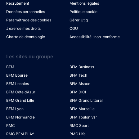
Recrutement
Mentions légales
Données personnelles
Politique cookie
Paramétrage des cookies
Gérer Utiq
J’exerce mes droits
CGU
Charte de déontologie
Accessibilité : non-conforme
Les sites du groupe
BFM
BFM Business
BFM Bourse
BFM Tech
BFM Locales
BFM Alsace
BFM Côte d’Azur
BFM DICI
BFM Grand Lille
BFM Grand Littoral
BFM Lyon
BFM Marseille
BFM Normandie
BFM Toulon Var
RMC
RMC Sport
RMC BFM PLAY
RMC Life