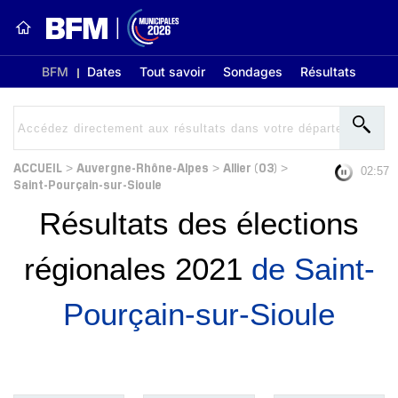
BFM
Dates
Tout savoir
Sondages
Résultats
ACCUEIL
Auvergne-Rhône-Alpes
Allier (03)
>
>
>
02:56
Saint-Pourçain-sur-Sioule
Résultats des élections
régionales 2021
de Saint-
Pourçain-sur-Sioule