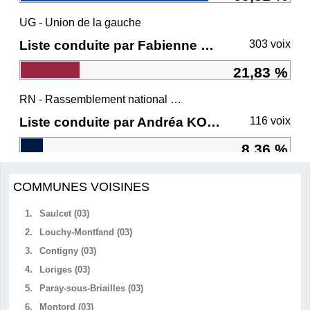
UG - Union de la gauche
Liste conduite par Fabienne GREBERT
303 voix
21,83 %
RN - Rassemblement national et ses alliés
Liste conduite par Andréa KOTARAC
116 voix
8,36 %
COMMUNES VOISINES
1.
Saulcet (03)
2.
Louchy-Montfand (03)
3.
Contigny (03)
4.
Loriges (03)
5.
Paray-sous-Briailles (03)
6.
Montord (03)