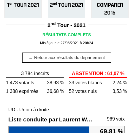
er
nd
1
TOUR 2021
2
TOUR 2021
COMPARER
2015
nd
2
Tour - 2021
RÉSULTATS COMPLETS
Mis à jour le 27/06/2021 à 20h24
← Retour aux résultats du département
3 784 inscrits
ABSTENTION : 61,07 %
1 473 votants
38,93 %
33 votes blancs
2,24 %
1 388 exprimés
36,68 %
52 votes nuls
3,53 %
UD - Union à droite
Liste conduite par Laurent WAUQUIEZ
969 voix
69,81 %