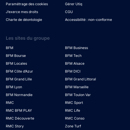
Paramétrage des cookies
Gérer Utiq
J’exerce mes droits
CGU
Charte de déontologie
Accessibilité : non-conforme
Les sites du groupe
BFM
BFM Business
BFM Bourse
BFM Tech
BFM Locales
BFM Alsace
BFM Côte d’Azur
BFM DICI
BFM Grand Lille
BFM Grand Littoral
BFM Lyon
BFM Marseille
BFM Normandie
BFM Toulon Var
RMC
RMC Sport
RMC BFM PLAY
RMC Life
RMC Découverte
RMC Conso
RMC Story
Zone Turf