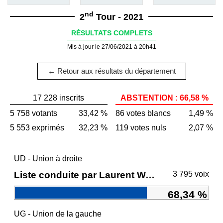
nd
2
Tour - 2021
RÉSULTATS COMPLETS
Mis à jour le 27/06/2021 à 20h41
← Retour aux résultats du département
17 228 inscrits
ABSTENTION : 66,58 %
5 758 votants
33,42 %
86 votes blancs
1,49 %
5 553 exprimés
32,23 %
119 votes nuls
2,07 %
UD - Union à droite
Liste conduite par Laurent WAUQUIEZ
3 795 voix
68,34 %
UG - Union de la gauche