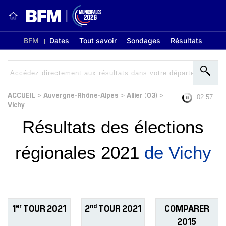
BFM
Dates
Tout savoir
Sondages
Résultats
ACCUEIL
Auvergne-Rhône-Alpes
Allier (03)
>
>
>
02:57
Vichy
Résultats des élections
régionales 2021
de Vichy
er
nd
1
TOUR 2021
2
TOUR 2021
COMPARER
2015