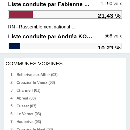
Liste conduite par Fabienne GREBERT
1 190 voix
21,43 %
RN - Rassemblement national et ses alliés
Liste conduite par Andréa KOTARAC
568 voix
10,23 %
COMMUNES VOISINES
1.
Bellerive-sur-Allier (03)
2.
Creuzier-le-Vieux (03)
3.
Charmeil (03)
4.
Abrest (03)
5.
Cusset (03)
6.
Le Vernet (03)
7.
Hauterive (03)
8.
Creuzier-le-Neuf (03)