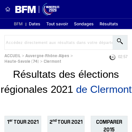
BFM
Dates
Tout savoir
Sondages
Résultats
ACCUEIL
Auvergne-Rhône-Alpes
>
>
02:56
Haute-Savoie (74)
Clermont
>
Résultats des élections
régionales 2021
de Clermont
er
nd
1
TOUR 2021
2
TOUR 2021
COMPARER
2015