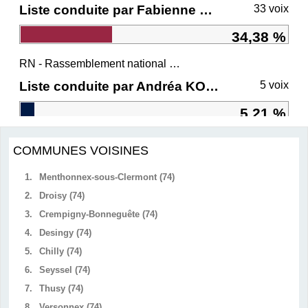
Liste conduite par Fabienne GREBERT
33 voix
34,38 %
RN - Rassemblement national et ses alliés
Liste conduite par Andréa KOTARAC
5 voix
5,21 %
COMMUNES VOISINES
1.
Menthonnex-sous-Clermont (74)
2.
Droisy (74)
3.
Crempigny-Bonneguête (74)
4.
Desingy (74)
5.
Chilly (74)
6.
Seyssel (74)
7.
Thusy (74)
8.
Versonnex (74)