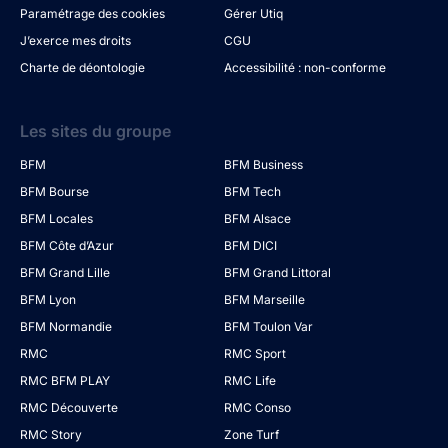
Paramétrage des cookies
Gérer Utiq
J’exerce mes droits
CGU
Charte de déontologie
Accessibilité : non-conforme
Les sites du groupe
BFM
BFM Business
BFM Bourse
BFM Tech
BFM Locales
BFM Alsace
BFM Côte d’Azur
BFM DICI
BFM Grand Lille
BFM Grand Littoral
BFM Lyon
BFM Marseille
BFM Normandie
BFM Toulon Var
RMC
RMC Sport
RMC BFM PLAY
RMC Life
RMC Découverte
RMC Conso
RMC Story
Zone Turf