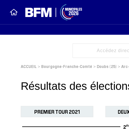
ACCUEIL
Bourgogne-Franche-Comté
Doubs (25)
Arc
>
>
>
Résultats des électio
PREMIER TOUR 2021
DEUX
n
2