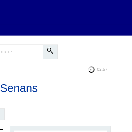
02:56
t-Senans