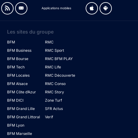
Applications mobiles
Les sites du groupe
BFM
RMC
BFM Business
RMC Sport
BFM Bourse
RMC BFM PLAY
BFM Tech
RMC Life
BFM Locales
RMC Découverte
BFM Alsace
RMC Conso
BFM Côte d’Azur
RMC Story
BFM DICI
Zone Turf
BFM Grand Lille
SFR Actus
BFM Grand Littoral
Verif
BFM Lyon
BFM Marseille