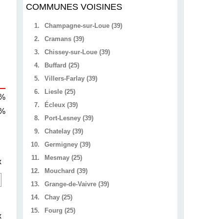
COMMUNES VOISINES
1.
Champagne-sur-Loue (39)
2.
Cramans (39)
3.
Chissey-sur-Loue (39)
4.
Buffard (25)
5.
Villers-Farlay (39)
6.
Liesle (25)
 %
7.
Écleux (39)
 %
8.
Port-Lesney (39)
9.
Chatelay (39)
10.
Germigney (39)
11.
Mesmay (25)
x
12.
Mouchard (39)
13.
Grange-de-Vaivre (39)
14.
Chay (25)
15.
Fourg (25)
x