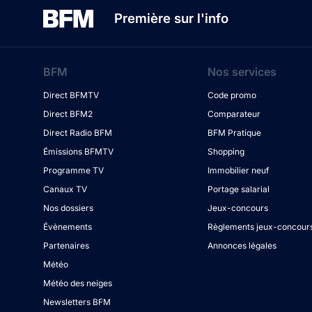
Première sur l'info
BFM
Nos services
Direct BFMTV
Code promo
Direct BFM2
Comparateur
Direct Radio BFM
BFM Pratique
Émissions BFMTV
Shopping
Programme TV
Immobilier neuf
Canaux TV
Portage salarial
Nos dossiers
Jeux-concours
Évènements
Règlements jeux-concour
Partenaires
Annonces légales
Météo
Météo des neiges
Newsletters BFM