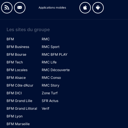
Applications mobiles
Les sites du groupe
BFM
RMC
BFM Business
RMC Sport
BFM Bourse
RMC BFM PLAY
BFM Tech
RMC Life
BFM Locales
RMC Découverte
BFM Alsace
RMC Conso
BFM Côte d’Azur
RMC Story
BFM DICI
Zone Turf
BFM Grand Lille
SFR Actus
BFM Grand Littoral
Verif
BFM Lyon
BFM Marseille