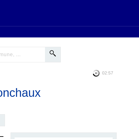
02:56
onchaux