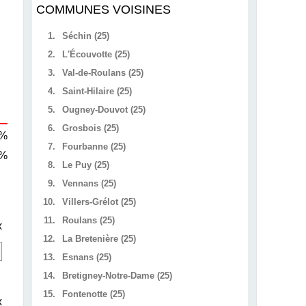
COMMUNES VOISINES
1.
Séchin (25)
2.
L'Écouvotte (25)
3.
Val-de-Roulans (25)
4.
Saint-Hilaire (25)
5.
Ougney-Douvot (25)
6.
Grosbois (25)
 %
7.
Fourbanne (25)
 %
8.
Le Puy (25)
9.
Vennans (25)
10.
Villers-Grélot (25)
11.
Roulans (25)
x
12.
La Bretenière (25)
13.
Esnans (25)
14.
Bretigney-Notre-Dame (25)
15.
Fontenotte (25)
x