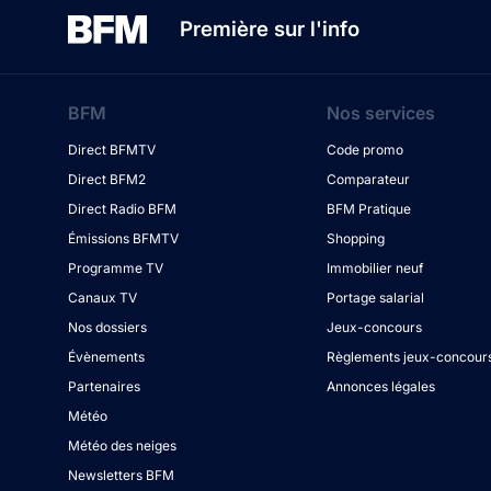
Première sur l'info
BFM
Nos services
Direct BFMTV
Code promo
Direct BFM2
Comparateur
Direct Radio BFM
BFM Pratique
Émissions BFMTV
Shopping
Programme TV
Immobilier neuf
Canaux TV
Portage salarial
Nos dossiers
Jeux-concours
Évènements
Règlements jeux-concour
Partenaires
Annonces légales
Météo
Météo des neiges
Newsletters BFM