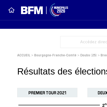
ACCUEIL
Bourgogne-Franche-Comté
Doubs (25)
Bre
>
>
>
Résultats des électio
PREMIER TOUR 2021
DEUX
n
2