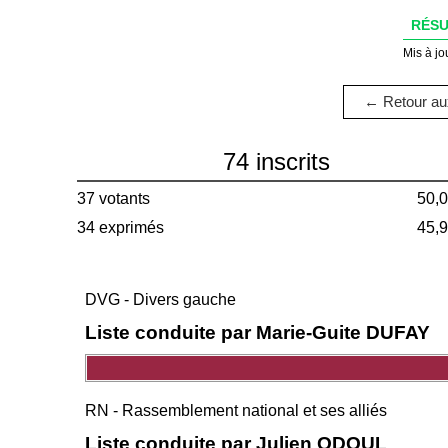
RÉSU
Mis à jo
← Retour aux
74 inscrits
37 votants
50,
34 exprimés
45,
DVG - Divers gauche
Liste conduite par Marie-Guite DUFAY
RN - Rassemblement national et ses alliés
Liste conduite par Julien ODOUL