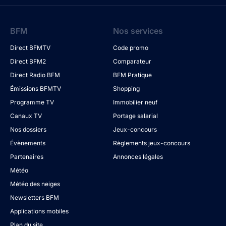
BFM
Nos services
Direct BFMTV
Code promo
Direct BFM2
Comparateur
Direct Radio BFM
BFM Pratique
Émissions BFMTV
Shopping
Programme TV
Immobilier neuf
Canaux TV
Portage salarial
Nos dossiers
Jeux-concours
Évènements
Règlements jeux-concours
Partenaires
Annonces légales
Météo
Météo des neiges
Newsletters BFM
Applications mobiles
Plan du site