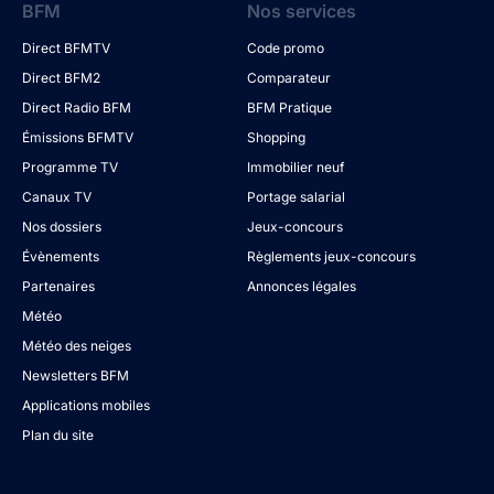
BFM
Nos services
Direct BFMTV
Code promo
Direct BFM2
Comparateur
Direct Radio BFM
BFM Pratique
Émissions BFMTV
Shopping
Programme TV
Immobilier neuf
Canaux TV
Portage salarial
Nos dossiers
Jeux-concours
Évènements
Règlements jeux-concours
Partenaires
Annonces légales
Météo
Météo des neiges
Newsletters BFM
Applications mobiles
Plan du site