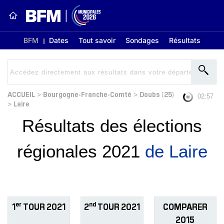
BFM
Dates
Tout savoir
Sondages
Résultats
ACCUEIL
Bourgogne-Franche-Comté
Doubs (25)
>
>
02:56
Laire
>
Résultats des élections
régionales 2021
de Laire
er
nd
1
TOUR 2021
2
TOUR 2021
COMPARER
2015