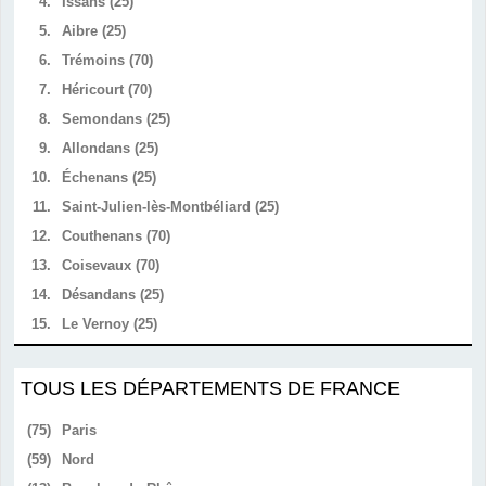
4.
Issans (25)
5.
Aibre (25)
6.
Trémoins (70)
7.
Héricourt (70)
8.
Semondans (25)
9.
Allondans (25)
10.
Échenans (25)
11.
Saint-Julien-lès-Montbéliard (25)
12.
Couthenans (70)
13.
Coisevaux (70)
14.
Désandans (25)
15.
Le Vernoy (25)
TOUS LES DÉPARTEMENTS DE FRANCE
(75)
Paris
(59)
Nord