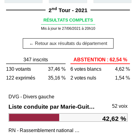
nd
2
Tour - 2021
RÉSULTATS COMPLETS
Mis à jour le 27/06/2021 à 20h10
← Retour aux résultats du département
347 inscrits
ABSTENTION : 62,54 %
130 votants
37,46 %
6 votes blancs
4,62 %
122 exprimés
35,16 %
2 votes nuls
1,54 %
DVG - Divers gauche
Liste conduite par Marie-Guite DUFAY
52 voix
42,62 %
RN - Rassemblement national et ses alliés