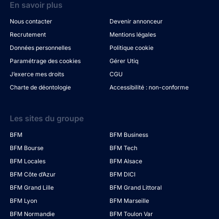
En savoir plus
Nous contacter
Devenir annonceur
Recrutement
Mentions légales
Données personnelles
Politique cookie
Paramétrage des cookies
Gérer Utiq
J’exerce mes droits
CGU
Charte de déontologie
Accessibilité : non-conforme
Les sites du groupe
BFM
BFM Business
BFM Bourse
BFM Tech
BFM Locales
BFM Alsace
BFM Côte d’Azur
BFM DICI
BFM Grand Lille
BFM Grand Littoral
BFM Lyon
BFM Marseille
BFM Normandie
BFM Toulon Var