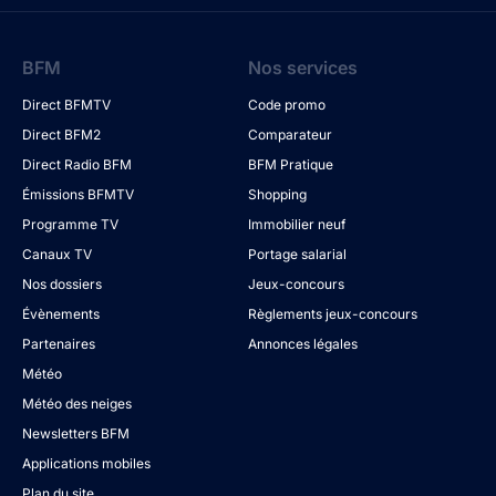
BFM
Nos services
Direct BFMTV
Code promo
Direct BFM2
Comparateur
Direct Radio BFM
BFM Pratique
Émissions BFMTV
Shopping
Programme TV
Immobilier neuf
Canaux TV
Portage salarial
Nos dossiers
Jeux-concours
Évènements
Règlements jeux-concours
Partenaires
Annonces légales
Météo
Météo des neiges
Newsletters BFM
Applications mobiles
Plan du site