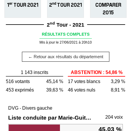
er
nd
1
TOUR 2021
2
TOUR 2021
COMPARER
2015
nd
2
Tour - 2021
RÉSULTATS COMPLETS
Mis à jour le 27/06/2021 à 20h10
← Retour aux résultats du département
1 143 inscrits
ABSTENTION : 54,86 %
516 votants
45,14 %
17 votes blancs
3,29 %
453 exprimés
39,63 %
46 votes nuls
8,91 %
DVG - Divers gauche
Liste conduite par Marie-Guite DUFAY
204 voix
45,03 %