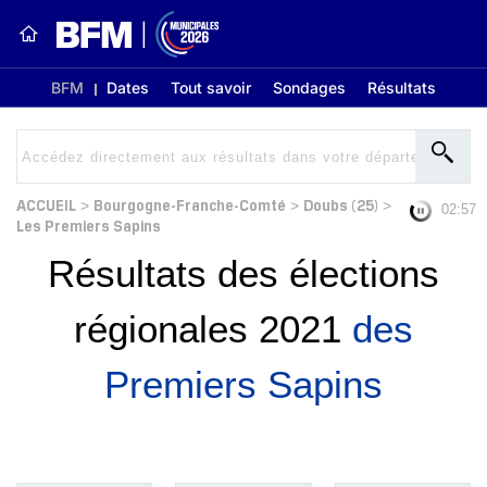
BFM
Dates
Tout savoir
Sondages
Résultats
ACCUEIL
Bourgogne-Franche-Comté
Doubs (25)
>
>
>
02:56
Les Premiers Sapins
Résultats des élections
régionales 2021
des
Premiers Sapins