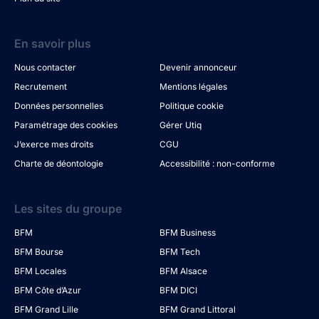
En savoir plus
Nous contacter
Devenir annonceur
Recrutement
Mentions légales
Données personnelles
Politique cookie
Paramétrage des cookies
Gérer Utiq
J’exerce mes droits
CGU
Charte de déontologie
Accessibilité : non-conforme
Les sites du groupe
BFM
BFM Business
BFM Bourse
BFM Tech
BFM Locales
BFM Alsace
BFM Côte d’Azur
BFM DICI
BFM Grand Lille
BFM Grand Littoral