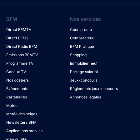
BFM
Nos services
Direct BFMTV
Code promo
Direct BFM2
Comparateur
Direct Radio BFM
BFM Pratique
Émissions BFMTV
Shopping
Programme TV
Immobilier neuf
Canaux TV
Portage salarial
Nos dossiers
Jeux-concours
Évènements
Règlements jeux-concours
Partenaires
Annonces légales
Météo
Météo des neiges
Newsletters BFM
Applications mobiles
Plan du site