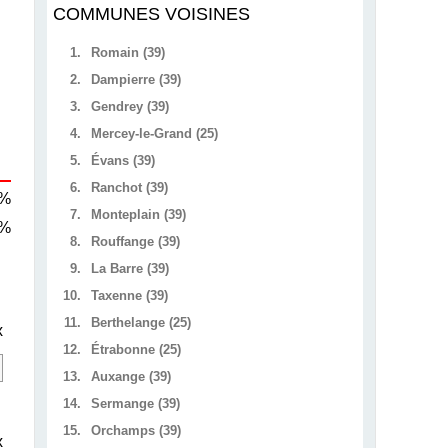
COMMUNES VOISINES
1.
Romain (39)
2.
Dampierre (39)
3.
Gendrey (39)
4.
Mercey-le-Grand (25)
5.
Évans (39)
6.
Ranchot (39)
 %
7.
Monteplain (39)
 %
8.
Rouffange (39)
9.
La Barre (39)
10.
Taxenne (39)
11.
Berthelange (25)
x
12.
Étrabonne (25)
13.
Auxange (39)
14.
Sermange (39)
15.
Orchamps (39)
x