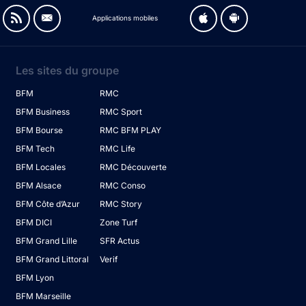
Applications mobiles
Les sites du groupe
BFM
RMC
BFM Business
RMC Sport
BFM Bourse
RMC BFM PLAY
BFM Tech
RMC Life
BFM Locales
RMC Découverte
BFM Alsace
RMC Conso
BFM Côte d’Azur
RMC Story
BFM DICI
Zone Turf
BFM Grand Lille
SFR Actus
BFM Grand Littoral
Verif
BFM Lyon
BFM Marseille