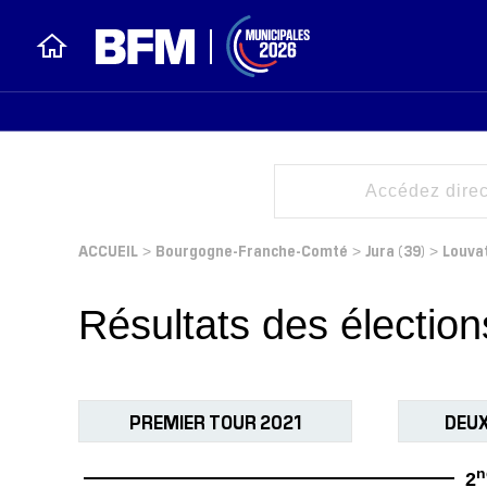
ACCUEIL
Bourgogne-Franche-Comté
Jura (39)
Louva
>
>
>
Résultats des électio
PREMIER TOUR 2021
DEUX
n
2