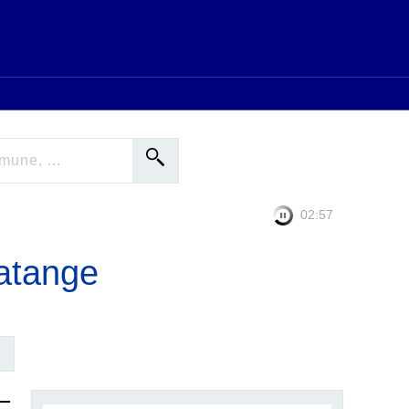
02:56
atange