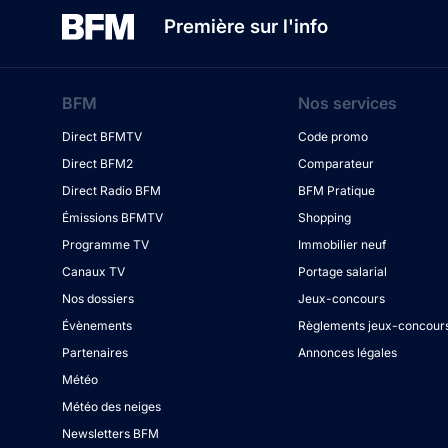
Première sur l'info
BFM
Nos services
Direct BFMTV
Code promo
Direct BFM2
Comparateur
Direct Radio BFM
BFM Pratique
Émissions BFMTV
Shopping
Programme TV
Immobilier neuf
Canaux TV
Portage salarial
Nos dossiers
Jeux-concours
Évènements
Règlements jeux-concour
Partenaires
Annonces légales
Météo
Météo des neiges
Newsletters BFM