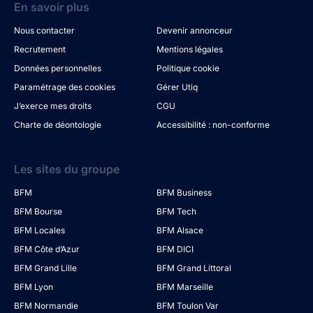
En savoir plus
Nous contacter
Devenir annonceur
Recrutement
Mentions légales
Données personnelles
Politique cookie
Paramétrage des cookies
Gérer Utiq
J’exerce mes droits
CGU
Charte de déontologie
Accessibilité : non-conforme
Les sites du groupe
BFM
BFM Business
BFM Bourse
BFM Tech
BFM Locales
BFM Alsace
BFM Côte d’Azur
BFM DICI
BFM Grand Lille
BFM Grand Littoral
BFM Lyon
BFM Marseille
BFM Normandie
BFM Toulon Var