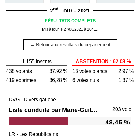
nd
2
Tour - 2021
RÉSULTATS COMPLETS
Mis à jour le 27/06/2021 à 20h11
← Retour aux résultats du département
1 155 inscrits
ABSTENTION : 62,08 %
438 votants
37,92 %
13 votes blancs
2,97 %
419 exprimés
36,28 %
6 votes nuls
1,37 %
DVG - Divers gauche
Liste conduite par Marie-Guite DUFAY
203 voix
48,45 %
LR - Les Républicains