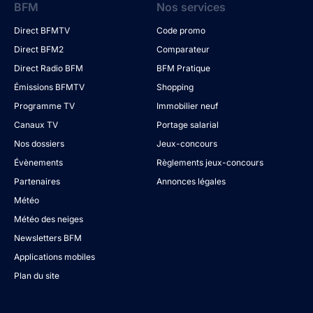
BFM
Nos services
Direct BFMTV
Code promo
Direct BFM2
Comparateur
Direct Radio BFM
BFM Pratique
Émissions BFMTV
Shopping
Programme TV
Immobilier neuf
Canaux TV
Portage salarial
Nos dossiers
Jeux-concours
Évènements
Règlements jeux-concours
Partenaires
Annonces légales
Météo
Météo des neiges
Newsletters BFM
Applications mobiles
Plan du site