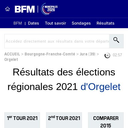
BFM
Dates
Tout savoir
Sondages
Résultats
ACCUEIL
Bourgogne-Franche-Comté
Jura (39)
>
>
>
02:56
Orgelet
Résultats des élections
régionales 2021
d'Orgelet
er
nd
1
TOUR 2021
2
TOUR 2021
COMPARER
2015