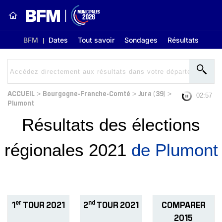
BFM
Dates
Tout savoir
Sondages
Résultats
ACCUEIL
Bourgogne-Franche-Comté
Jura (39)
>
>
>
02:56
Plumont
Résultats des élections
régionales 2021
de Plumont
er
nd
1
TOUR 2021
2
TOUR 2021
COMPARER
2015