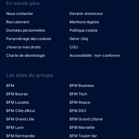
En savoir plus
Nous contacter
Devenir annonceur
Recrutement
Mentions légales
Données personnelles
Politique cookie
Paramétrage des cookies
Gérer Utiq
J’exerce mes droits
CGU
Charte de déontologie
Accessibilité : non-conforme
Les sites du groupe
BFM
BFM Business
BFM Bourse
BFM Tech
BFM Locales
BFM Alsace
BFM Côte d’Azur
BFM DICI
BFM Grand Lille
BFM Grand Littoral
BFM Lyon
BFM Marseille
BFM Normandie
BFM Toulon Var