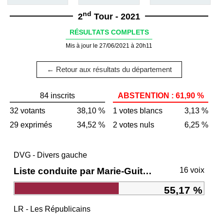
nd
2
Tour - 2021
RÉSULTATS COMPLETS
Mis à jour le 27/06/2021 à 20h11
← Retour aux résultats du département
84 inscrits
ABSTENTION : 61,90 %
32 votants
38,10 %
1 votes blancs
3,13 %
29 exprimés
34,52 %
2 votes nuls
6,25 %
DVG - Divers gauche
Liste conduite par Marie-Guite DUFAY
16 voix
55,17 %
LR - Les Républicains