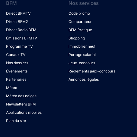
BFM
Nos services
Direct BFMTV
Code promo
Direct BFM2
Comparateur
Direct Radio BFM
BFM Pratique
Émissions BFMTV
Shopping
Programme TV
Immobilier neuf
Canaux TV
Portage salarial
Nos dossiers
Jeux-concours
Évènements
Règlements jeux-concours
Partenaires
Annonces légales
Météo
Météo des neiges
Newsletters BFM
Applications mobiles
Plan du site