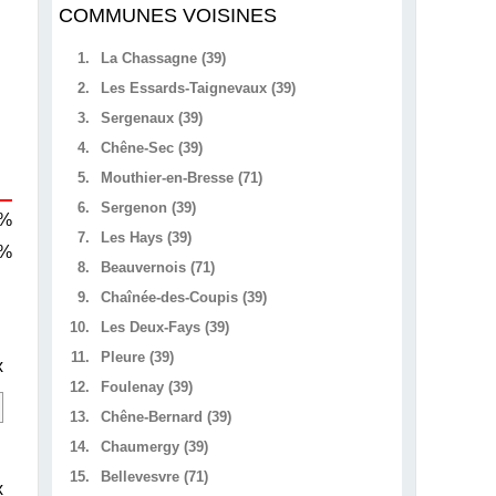
COMMUNES VOISINES
1.
La Chassagne (39)
2.
Les Essards-Taignevaux (39)
3.
Sergenaux (39)
4.
Chêne-Sec (39)
5.
Mouthier-en-Bresse (71)
6.
Sergenon (39)
 %
7.
Les Hays (39)
 %
8.
Beauvernois (71)
9.
Chaînée-des-Coupis (39)
10.
Les Deux-Fays (39)
11.
Pleure (39)
x
12.
Foulenay (39)
13.
Chêne-Bernard (39)
14.
Chaumergy (39)
15.
Bellevesvre (71)
x