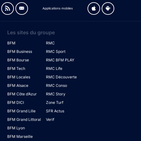
Applications mobiles
Les sites du groupe
BFM
RMC
BFM Business
RMC Sport
BFM Bourse
RMC BFM PLAY
BFM Tech
RMC Life
BFM Locales
RMC Découverte
BFM Alsace
RMC Conso
BFM Côte d’Azur
RMC Story
BFM DICI
Zone Turf
BFM Grand Lille
SFR Actus
BFM Grand Littoral
Verif
BFM Lyon
BFM Marseille