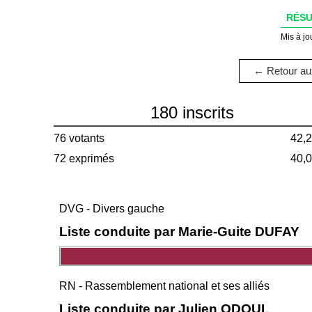
RÉSU
Mis à jo
← Retour aux
180 inscrits
76 votants
42,
72 exprimés
40,
DVG - Divers gauche
Liste conduite par Marie-Guite DUFAY
RN - Rassemblement national et ses alliés
Liste conduite par Julien ODOUL