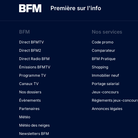
Première sur l'info
BFM
Nos services
Direct BFMTV
Code promo
Direct BFM2
Comparateur
Direct Radio BFM
BFM Pratique
Émissions BFMTV
Shopping
Programme TV
Immobilier neuf
Canaux TV
Portage salarial
Nos dossiers
Jeux-concours
Évènements
Règlements jeux-concour
Partenaires
Annonces légales
Météo
Météo des neiges
Newsletters BFM