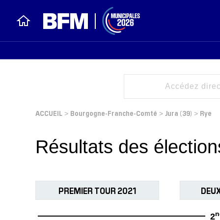
ACCUEIL
Bourgogne-Franche-Comté
Jura (39)
Rye
>
>
>
Résultats des électio
PREMIER TOUR 2021
DEUX
n
2