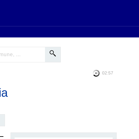
02:56
ia