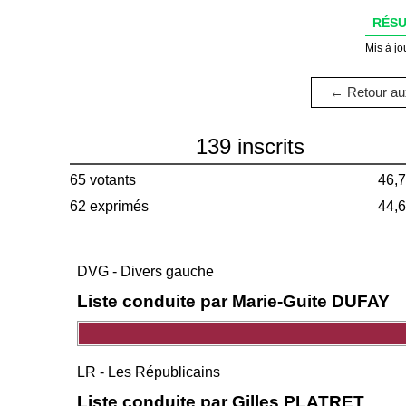
RÉSU
Mis à jo
← Retour aux
139 inscrits
65 votants
46,
62 exprimés
44,
DVG - Divers gauche
Liste conduite par Marie-Guite DUFAY
LR - Les Républicains
Liste conduite par Gilles PLATRET