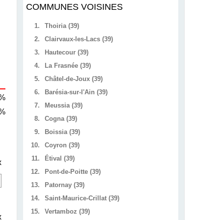
COMMUNES VOISINES
1.
Thoiria (39)
2.
Clairvaux-les-Lacs (39)
3.
Hautecour (39)
4.
La Frasnée (39)
5.
Châtel-de-Joux (39)
6.
Barésia-sur-l'Ain (39)
 %
7.
Meussia (39)
 %
8.
Cogna (39)
9.
Boissia (39)
10.
Coyron (39)
11.
Étival (39)
x
12.
Pont-de-Poitte (39)
13.
Patornay (39)
14.
Saint-Maurice-Crillat (39)
15.
Vertamboz (39)
x