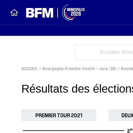
ACCUEIL
Bourgogne-Franche-Comté
Jura (39)
Souci
>
>
>
Résultats des électio
PREMIER TOUR 2021
DEUX
n
2