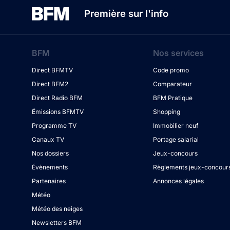
Première sur l'info
BFM
Nos services
Direct BFMTV
Code promo
Direct BFM2
Comparateur
Direct Radio BFM
BFM Pratique
Émissions BFMTV
Shopping
Programme TV
Immobilier neuf
Canaux TV
Portage salarial
Nos dossiers
Jeux-concours
Évènements
Règlements jeux-concour
Partenaires
Annonces légales
Météo
Météo des neiges
Newsletters BFM