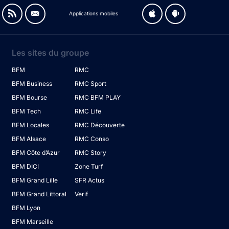
Applications mobiles
Les sites du groupe
BFM
RMC
BFM Business
RMC Sport
BFM Bourse
RMC BFM PLAY
BFM Tech
RMC Life
BFM Locales
RMC Découverte
BFM Alsace
RMC Conso
BFM Côte d’Azur
RMC Story
BFM DICI
Zone Turf
BFM Grand Lille
SFR Actus
BFM Grand Littoral
Verif
BFM Lyon
BFM Marseille