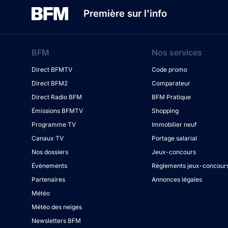
Première sur l'info
BFM
Nos services
Direct BFMTV
Code promo
Direct BFM2
Comparateur
Direct Radio BFM
BFM Pratique
Émissions BFMTV
Shopping
Programme TV
Immobilier neuf
Canaux TV
Portage salarial
Nos dossiers
Jeux-concours
Évènements
Règlements jeux-concour
Partenaires
Annonces légales
Météo
Météo des neiges
Newsletters BFM