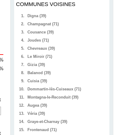
COMMUNES VOISINES
1.
Digna (39)
2.
Champagnat (71)
3.
Cousance (39)
4.
Joudes (71)
5.
Chevreaux (39)
6.
Le Miroir (71)
 %
7.
Gizia (39)
 %
8.
Balanod (39)
9.
Cuisia (39)
10.
Dommartin-lès-Cuiseaux (71)
11.
Montagna-le-Reconduit (39)
x
12.
Augea (39)
13.
Véria (39)
14.
Graye-et-Charnay (39)
15.
Frontenaud (71)
x