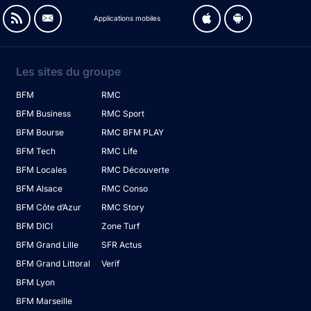
Applications mobiles
Les sites du groupe
BFM
RMC
BFM Business
RMC Sport
BFM Bourse
RMC BFM PLAY
BFM Tech
RMC Life
BFM Locales
RMC Découverte
BFM Alsace
RMC Conso
BFM Côte d’Azur
RMC Story
BFM DICI
Zone Turf
BFM Grand Lille
SFR Actus
BFM Grand Littoral
Verif
BFM Lyon
BFM Marseille