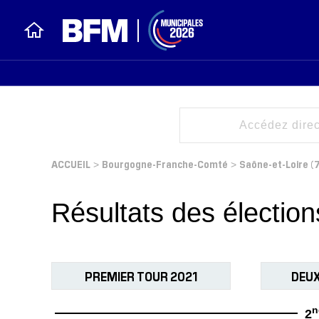
ACCUEIL
Bourgogne-Franche-Comté
Saône-et-Loire (7
>
>
Résultats des électio
PREMIER TOUR 2021
DEUX
n
2