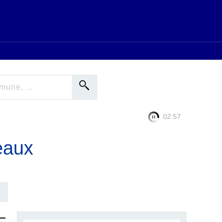
02:57
eaux