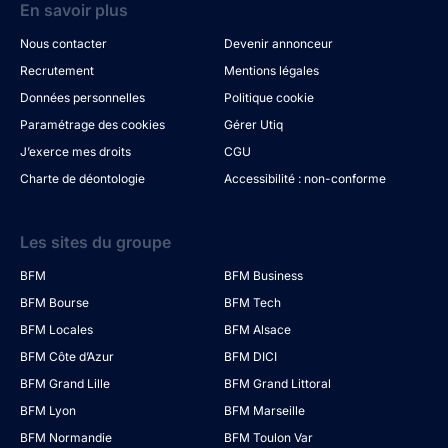
En savoir plus
Nous contacter
Devenir annonceur
Recrutement
Mentions légales
Données personnelles
Politique cookie
Paramétrage des cookies
Gérer Utiq
J’exerce mes droits
CGU
Charte de déontologie
Accessibilité : non-conforme
Les sites du groupe
BFM
BFM Business
BFM Bourse
BFM Tech
BFM Locales
BFM Alsace
BFM Côte d’Azur
BFM DICI
BFM Grand Lille
BFM Grand Littoral
BFM Lyon
BFM Marseille
BFM Normandie
BFM Toulon Var