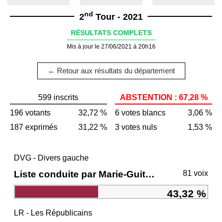
nd
2
Tour - 2021
RÉSULTATS COMPLETS
Mis à jour le 27/06/2021 à 20h16
← Retour aux résultats du département
599 inscrits
ABSTENTION : 67,28 %
196 votants
32,72 %
6 votes blancs
3,06 %
187 exprimés
31,22 %
3 votes nuls
1,53 %
DVG - Divers gauche
Liste conduite par Marie-Guite DUFAY
81 voix
43,32 %
LR - Les Républicains