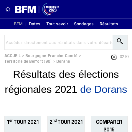
BFM
Dates
Tout savoir
Sondages
Résultats
ACCUEIL
Bourgogne-Franche-Comté
>
>
02:56
Territoire de Belfort (90)
Dorans
>
Résultats des élections
régionales 2021
de Dorans
er
nd
1
TOUR 2021
2
TOUR 2021
COMPARER
2015