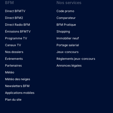
BFM
Nos services
Direct BFMTV
Code promo
Direct BFM2
Comparateur
Direct Radio BFM
BFM Pratique
Émissions BFMTV
Shopping
Programme TV
Immobilier neuf
Canaux TV
Portage salarial
Nos dossiers
Jeux-concours
Évènements
Règlements jeux-concours
Partenaires
Annonces légales
Météo
Météo des neiges
Newsletters BFM
Applications mobiles
Plan du site