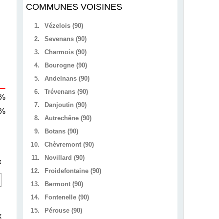
COMMUNES VOISINES
1.
Vézelois (90)
2.
Sevenans (90)
3.
Charmois (90)
4.
Bourogne (90)
5.
Andelnans (90)
6.
Trévenans (90)
 %
7.
Danjoutin (90)
 %
8.
Autrechêne (90)
9.
Botans (90)
10.
Chèvremont (90)
11.
Novillard (90)
x
12.
Froidefontaine (90)
13.
Bermont (90)
14.
Fontenelle (90)
15.
Pérouse (90)
x