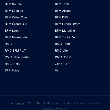
BFM Bourse
BFM Tech
BFM Locales
BFM Alsace
BFM Côte d’Azur
BFM DICI
BFM Grand Lille
BFM Grand Littoral
BFM Lyon
BFM Marseille
BFM Normandie
BFM Toulon Var
RMC
RMC Sport
RMC BFM PLAY
RMC Life
RMC Découverte
RMC Conso
RMC Story
Zone Turf
SFR Actus
Verif
© Copyright 2006-2026 BFMTV.com. Tous droits réservés. Site édité
par NextInteractive