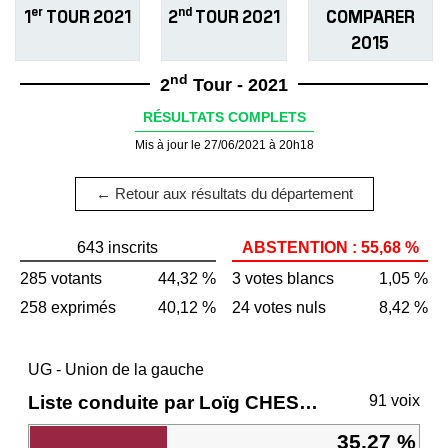
er
nd
1
TOUR 2021
2
TOUR 2021
COMPARER
2015
nd
2
Tour - 2021
RÉSULTATS COMPLETS
Mis à jour le 27/06/2021 à 20h18
← Retour aux résultats du département
643 inscrits
ABSTENTION : 55,68 %
285 votants
44,32 %
3 votes blancs
1,05 %
258 exprimés
40,12 %
24 votes nuls
8,42 %
UG - Union de la gauche
Liste conduite par Loïg CHESNAIS-GIRARD
91 voix
35,27 %