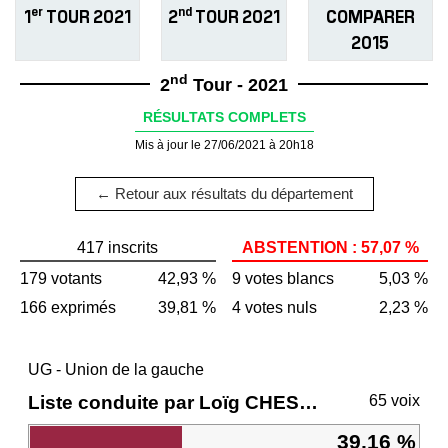
er
nd
1
TOUR 2021
2
TOUR 2021
COMPARER
2015
nd
2
Tour - 2021
RÉSULTATS COMPLETS
Mis à jour le 27/06/2021 à 20h18
← Retour aux résultats du département
417 inscrits
ABSTENTION : 57,07 %
179 votants
42,93 %
9 votes blancs
5,03 %
166 exprimés
39,81 %
4 votes nuls
2,23 %
UG - Union de la gauche
Liste conduite par Loïg CHESNAIS-GIRARD
65 voix
39,16 %