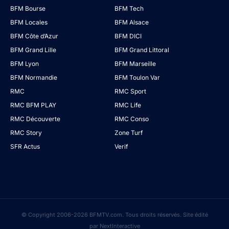
BFM Bourse
BFM Tech
BFM Locales
BFM Alsace
BFM Côte d’Azur
BFM DICI
BFM Grand Lille
BFM Grand Littoral
BFM Lyon
BFM Marseille
BFM Normandie
BFM Toulon Var
RMC
RMC Sport
RMC BFM PLAY
RMC Life
RMC Découverte
RMC Conso
RMC Story
Zone Turf
SFR Actus
Verif
© Copyright 2006-2026 BFMTV.com. Tous droits réservés. Site édité
par NextInteractive