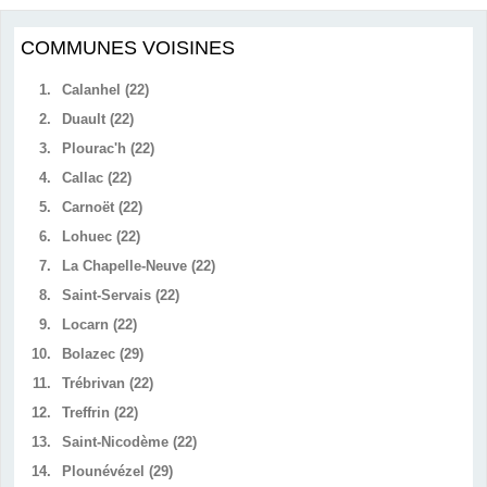
COMMUNES VOISINES
1.
Calanhel (22)
2.
Duault (22)
3.
Plourac'h (22)
4.
Callac (22)
5.
Carnoët (22)
6.
Lohuec (22)
7.
La Chapelle-Neuve (22)
8.
Saint-Servais (22)
9.
Locarn (22)
10.
Bolazec (29)
11.
Trébrivan (22)
12.
Treffrin (22)
13.
Saint-Nicodème (22)
14.
Plounévézel (29)