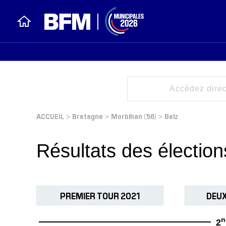
ACCUEIL
Bretagne
Morbihan (56)
Belz
>
>
>
Résultats des électio
PREMIER TOUR 2021
DEUX
n
2