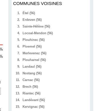
COMMUNES VOISINES
1.
Étel (56)
2.
Erdeven (56)
3.
Sainte-Hélène (56)
4.
Locoal-Mendon (56)
5.
Plouhinec (56)
6.
Ploemel (56)
 %
7.
Merlevenez (56)
 %
8.
Plouharnel (56)
9.
Landaul (56)
10.
Nostang (56)
11.
Carnac (56)
x
12.
Brech (56)
13.
Riantec (56)
14.
Landévant (56)
15.
Kervignac (56)
x