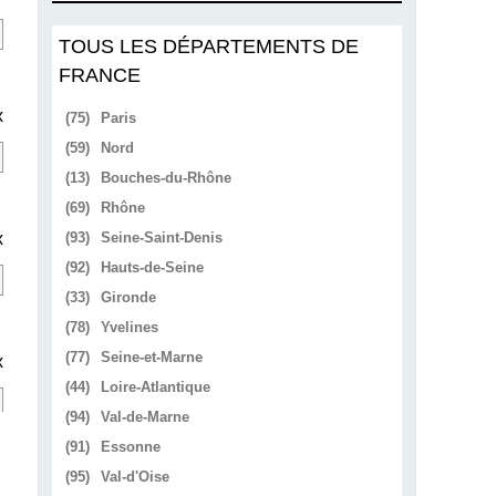
TOUS LES DÉPARTEMENTS DE
FRANCE
x
(75)
Paris
(59)
Nord
(13)
Bouches-du-Rhône
(69)
Rhône
x
(93)
Seine-Saint-Denis
(92)
Hauts-de-Seine
(33)
Gironde
(78)
Yvelines
(77)
Seine-et-Marne
x
(44)
Loire-Atlantique
(94)
Val-de-Marne
(91)
Essonne
(95)
Val-d'Oise