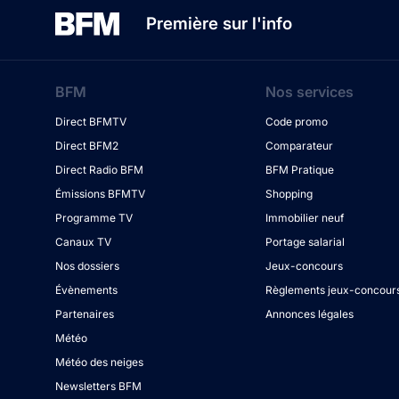
Première sur l'info
BFM
Nos services
Direct BFMTV
Code promo
Direct BFM2
Comparateur
Direct Radio BFM
BFM Pratique
Émissions BFMTV
Shopping
Programme TV
Immobilier neuf
Canaux TV
Portage salarial
Nos dossiers
Jeux-concours
Évènements
Règlements jeux-concour
Partenaires
Annonces légales
Météo
Météo des neiges
Newsletters BFM