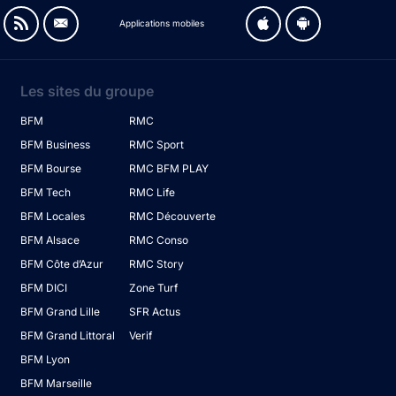
Applications mobiles
Les sites du groupe
BFM
RMC
BFM Business
RMC Sport
BFM Bourse
RMC BFM PLAY
BFM Tech
RMC Life
BFM Locales
RMC Découverte
BFM Alsace
RMC Conso
BFM Côte d’Azur
RMC Story
BFM DICI
Zone Turf
BFM Grand Lille
SFR Actus
BFM Grand Littoral
Verif
BFM Lyon
BFM Marseille