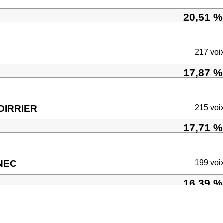
20,51 %
217 voi
17,87 %
POIRRIER
215 voi
17,71 %
NNEC
199 voi
16,39 %