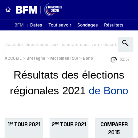
BFM
Dates
Tout savoir
Sondages
Résultats
ACCUEIL
Bretagne
Morbihan (56)
Bono
>
>
>
02:57
Résultats des élections
régionales 2021
de Bono
er
nd
1
TOUR 2021
2
TOUR 2021
COMPARER
2015