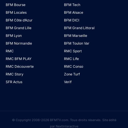
BFM Bourse
BFM Tech
BFM Locales
BFM Alsace
BFM Côte d’Azur
BFM DICI
BFM Grand Lille
BFM Grand Littoral
BFM Lyon
BFM Marseille
BFM Normandie
BFM Toulon Var
RMC
RMC Sport
RMC BFM PLAY
RMC Life
RMC Découverte
RMC Conso
RMC Story
Zone Turf
SFR Actus
Verif
© Copyright 2006-2026 BFMTV.com. Tous droits réservés. Site édité
par NextInteractive