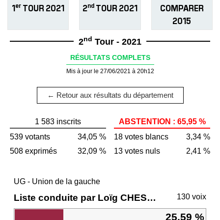
er
nd
1
TOUR 2021
2
TOUR 2021
COMPARER
2015
nd
2
Tour - 2021
RÉSULTATS COMPLETS
Mis à jour le 27/06/2021 à 20h12
← Retour aux résultats du département
1 583 inscrits
ABSTENTION : 65,95 %
539 votants
34,05 %
18 votes blancs
3,34 %
508 exprimés
32,09 %
13 votes nuls
2,41 %
UG - Union de la gauche
Liste conduite par Loïg CHESNAIS-GIRARD
130 voix
25,59 %