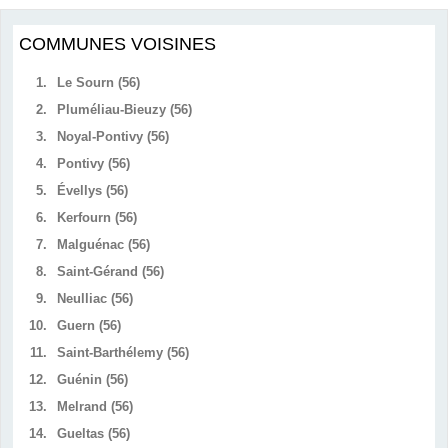
COMMUNES VOISINES
1.
Le Sourn (56)
2.
Pluméliau-Bieuzy (56)
3.
Noyal-Pontivy (56)
4.
Pontivy (56)
5.
Évellys (56)
6.
Kerfourn (56)
7.
Malguénac (56)
8.
Saint-Gérand (56)
9.
Neulliac (56)
10.
Guern (56)
11.
Saint-Barthélemy (56)
12.
Guénin (56)
13.
Melrand (56)
14.
Gueltas (56)