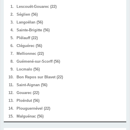
1.
Lescouët-Gouarec (22)
2.
Séglien (56)
3.
Langoëlan (56)
4.
Sainte-Brigitte (56)
5.
Plélauff (22)
6.
Cléguérec (56)
7.
Mellionnec (22)
8.
Guémené-sur-Scorff (56)
9.
Locmalo (56)
10.
Bon Repos sur Blavet (22)
11.
Saint-Aignan (56)
12.
Gouarec (22)
13.
Ploërdut (56)
14.
Plouguernével (22)
15.
Malguénac (56)