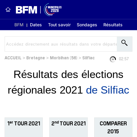
BFM
Dates
Tout savoir
Sondages
Résultats
ACCUEIL
Bretagne
Morbihan (56)
Silfiac
>
>
>
02:57
Résultats des élections
régionales 2021
de Silfiac
er
nd
1
TOUR 2021
2
TOUR 2021
COMPARER
2015