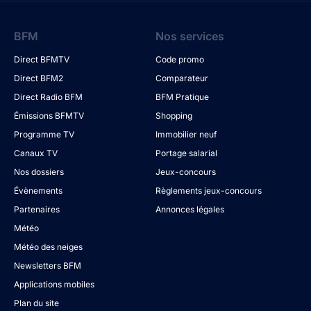
BFM
Nos services
Direct BFMTV
Code promo
Direct BFM2
Comparateur
Direct Radio BFM
BFM Pratique
Émissions BFMTV
Shopping
Programme TV
Immobilier neuf
Canaux TV
Portage salarial
Nos dossiers
Jeux-concours
Évènements
Règlements jeux-concours
Partenaires
Annonces légales
Météo
Météo des neiges
Newsletters BFM
Applications mobiles
Plan du site