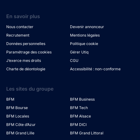
En savoir plus
Nous contacter
Devenir annonceur
Recrutement
Mentions légales
Données personnelles
Politique cookie
Paramétrage des cookies
Gérer Utiq
J’exerce mes droits
CGU
Charte de déontologie
Accessibilité : non-conforme
Les sites du groupe
BFM
BFM Business
BFM Bourse
BFM Tech
BFM Locales
BFM Alsace
BFM Côte d’Azur
BFM DICI
BFM Grand Lille
BFM Grand Littoral