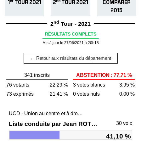
er
nd
1
TOUR 2021
2
TOUR 2021
COMPARER
2015
nd
2
Tour - 2021
RÉSULTATS COMPLETS
Mis à jour le 27/06/2021 à 20h18
← Retour aux résultats du département
341 inscrits
ABSTENTION : 77,71 %
76 votants
22,29 %
3 votes blancs
3,95 %
73 exprimés
21,41 %
0 votes nuls
0,00 %
UCD - Union au centre et à droite
Liste conduite par Jean ROTTNER
30 voix
41,10 %