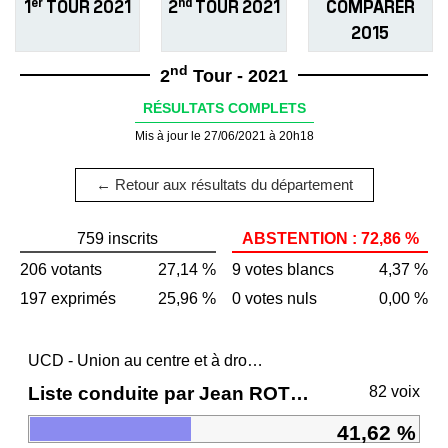
er
nd
1
TOUR 2021
2
TOUR 2021
COMPARER
2015
nd
2
Tour - 2021
RÉSULTATS COMPLETS
Mis à jour le 27/06/2021 à 20h18
← Retour aux résultats du département
759 inscrits
ABSTENTION : 72,86 %
206 votants
27,14 %
9 votes blancs
4,37 %
197 exprimés
25,96 %
0 votes nuls
0,00 %
UCD - Union au centre et à droite
Liste conduite par Jean ROTTNER
82 voix
41,62 %