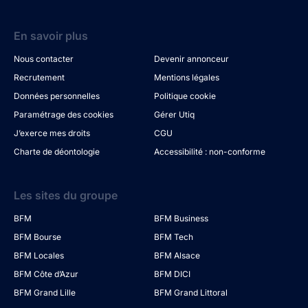
En savoir plus
Nous contacter
Devenir annonceur
Recrutement
Mentions légales
Données personnelles
Politique cookie
Paramétrage des cookies
Gérer Utiq
J’exerce mes droits
CGU
Charte de déontologie
Accessibilité : non-conforme
Les sites du groupe
BFM
BFM Business
BFM Bourse
BFM Tech
BFM Locales
BFM Alsace
BFM Côte d’Azur
BFM DICI
BFM Grand Lille
BFM Grand Littoral