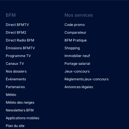
BFM
Nos services
Direct BFMTV
Code promo
Direct BFM2
Comparateur
Direct Radio BFM
BFM Pratique
Émissions BFMTV
Shopping
Programme TV
Immobilier neuf
Canaux TV
Portage salarial
Nos dossiers
Jeux-concours
Évènements
Règlements jeux-concours
Partenaires
Annonces légales
Météo
Météo des neiges
Newsletters BFM
Applications mobiles
Plan du site