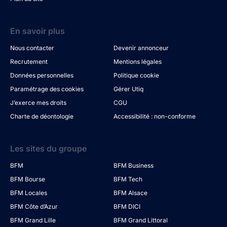
En savoir plus
Nous contacter
Devenir annonceur
Recrutement
Mentions légales
Données personnelles
Politique cookie
Paramétrage des cookies
Gérer Utiq
J’exerce mes droits
CGU
Charte de déontologie
Accessibilité : non-conforme
Les sites du groupe
BFM
BFM Business
BFM Bourse
BFM Tech
BFM Locales
BFM Alsace
BFM Côte d’Azur
BFM DICI
BFM Grand Lille
BFM Grand Littoral