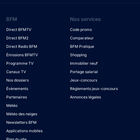
BFM
Nos services
Direct BFMTV
Code promo
Direct BFM2
Comparateur
Direct Radio BFM
BFM Pratique
Émissions BFMTV
Shopping
Programme TV
Immobilier neuf
Canaux TV
Portage salarial
Nos dossiers
Jeux-concours
Évènements
Règlements jeux-concours
Partenaires
Annonces légales
Météo
Météo des neiges
Newsletters BFM
Applications mobiles
Plan du site