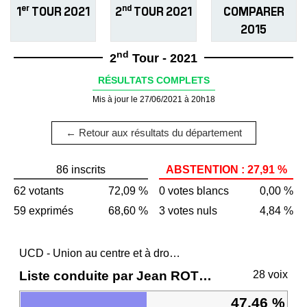
er
nd
1
TOUR 2021
2
TOUR 2021
COMPARER
2015
nd
2
Tour - 2021
RÉSULTATS COMPLETS
Mis à jour le 27/06/2021 à 20h18
← Retour aux résultats du département
86 inscrits
ABSTENTION : 27,91 %
62 votants
72,09 %
0 votes blancs
0,00 %
59 exprimés
68,60 %
3 votes nuls
4,84 %
UCD - Union au centre et à droite
Liste conduite par Jean ROTTNER
28 voix
47,46 %