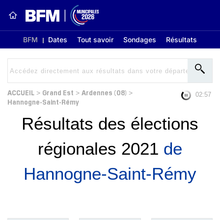
BFM
Dates
Tout savoir
Sondages
Résultats
ACCUEIL
Grand Est
Ardennes (08)
>
>
>
02:56
Hannogne-Saint-Rémy
Résultats des élections
régionales 2021
de
Hannogne-Saint-Rémy