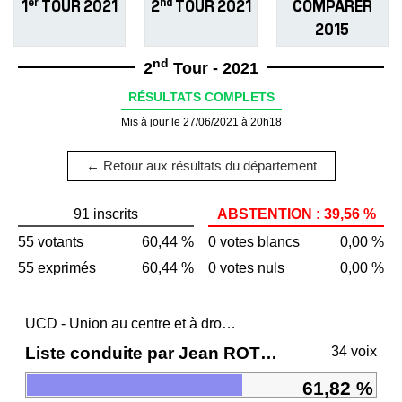
er
nd
1
TOUR 2021
2
TOUR 2021
COMPARER
2015
nd
2
Tour - 2021
RÉSULTATS COMPLETS
Mis à jour le 27/06/2021 à 20h18
← Retour aux résultats du département
91 inscrits
ABSTENTION : 39,56 %
55 votants
60,44 %
0 votes blancs
0,00 %
55 exprimés
60,44 %
0 votes nuls
0,00 %
UCD - Union au centre et à droite
Liste conduite par Jean ROTTNER
34 voix
61,82 %