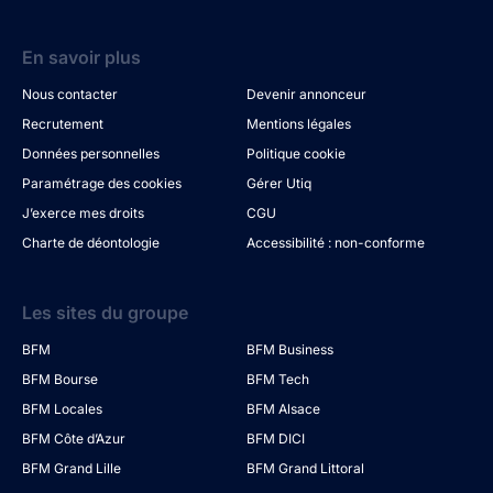
En savoir plus
Nous contacter
Devenir annonceur
Recrutement
Mentions légales
Données personnelles
Politique cookie
Paramétrage des cookies
Gérer Utiq
J’exerce mes droits
CGU
Charte de déontologie
Accessibilité : non-conforme
Les sites du groupe
BFM
BFM Business
BFM Bourse
BFM Tech
BFM Locales
BFM Alsace
BFM Côte d’Azur
BFM DICI
BFM Grand Lille
BFM Grand Littoral