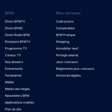
BFM
Nos services
Direct BFMTV
Code promo
Direct BFM2
Comparateur
Direct Radio BFM
BFM Pratique
Émissions BFMTV
Shopping
Programme TV
Immobilier neuf
Canaux TV
Portage salarial
Nos dossiers
Jeux-concours
Évènements
Règlements jeux-concours
Partenaires
Annonces légales
Météo
Météo des neiges
Newsletters BFM
Applications mobiles
Plan du site