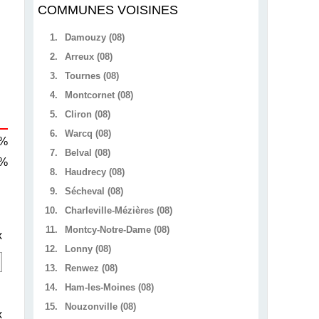
COMMUNES VOISINES
1.
Damouzy (08)
2.
Arreux (08)
3.
Tournes (08)
4.
Montcornet (08)
5.
Cliron (08)
6.
Warcq (08)
 %
7.
Belval (08)
 %
8.
Haudrecy (08)
9.
Sécheval (08)
10.
Charleville-Mézières (08)
11.
Montcy-Notre-Dame (08)
x
12.
Lonny (08)
13.
Renwez (08)
14.
Ham-les-Moines (08)
15.
Nouzonville (08)
x