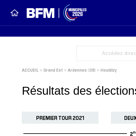
ACCUEIL
Grand Est
Ardennes (08)
Houldizy
>
>
>
Résultats des électio
PREMIER TOUR 2021
DEUX
n
2