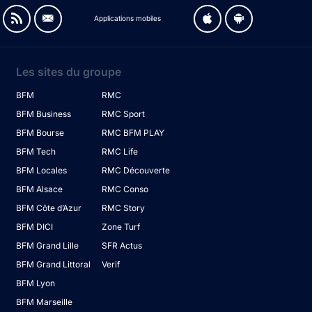
Applications mobiles
Les sites du groupe
BFM
RMC
BFM Business
RMC Sport
BFM Bourse
RMC BFM PLAY
BFM Tech
RMC Life
BFM Locales
RMC Découverte
BFM Alsace
RMC Conso
BFM Côte d’Azur
RMC Story
BFM DICI
Zone Turf
BFM Grand Lille
SFR Actus
BFM Grand Littoral
Verif
BFM Lyon
BFM Marseille