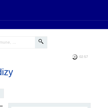
02:56
dizy