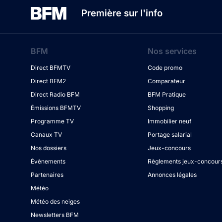
Première sur l'info
BFM
Nos services
Direct BFMTV
Code promo
Direct BFM2
Comparateur
Direct Radio BFM
BFM Pratique
Émissions BFMTV
Shopping
Programme TV
Immobilier neuf
Canaux TV
Portage salarial
Nos dossiers
Jeux-concours
Évènements
Règlements jeux-concour
Partenaires
Annonces légales
Météo
Météo des neiges
Newsletters BFM