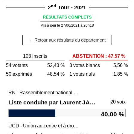
nd
2
Tour - 2021
RÉSULTATS COMPLETS
Mis à jour le 27/06/2021 à 20h18
← Retour aux résultats du département
103 inscrits
ABSTENTION : 47,57 %
54 votants
52,43 %
3 votes blancs
5,56 %
50 exprimés
48,54 %
1 votes nuls
1,85 %
RN - Rassemblement national et ses alliés
Liste conduite par Laurent JACOBELLI
20 voix
40,00 %
UCD - Union au centre et à droite