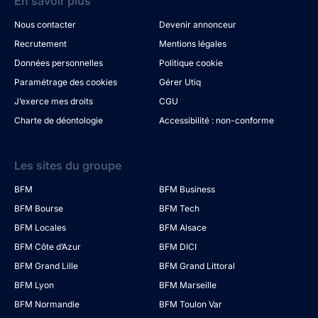
En savoir plus
Nous contacter
Devenir annonceur
Recrutement
Mentions légales
Données personnelles
Politique cookie
Paramétrage des cookies
Gérer Utiq
J’exerce mes droits
CGU
Charte de déontologie
Accessibilité : non-conforme
Les sites du groupe
BFM
BFM Business
BFM Bourse
BFM Tech
BFM Locales
BFM Alsace
BFM Côte d’Azur
BFM DICI
BFM Grand Lille
BFM Grand Littoral
BFM Lyon
BFM Marseille
BFM Normandie
BFM Toulon Var