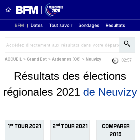
BFM
Dates
Tout savoir
Sondages
Résultats
ACCUEIL
Grand Est
Ardennes (08)
Neuvizy
>
>
>
02:56
Résultats des élections
régionales 2021
de Neuvizy
er
nd
1
TOUR 2021
2
TOUR 2021
COMPARER
2015