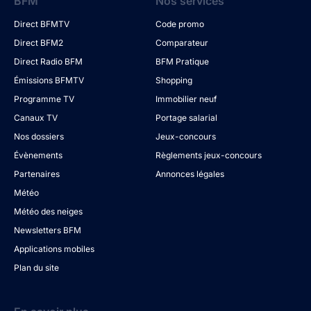
BFM
Nos services
Direct BFMTV
Code promo
Direct BFM2
Comparateur
Direct Radio BFM
BFM Pratique
Émissions BFMTV
Shopping
Programme TV
Immobilier neuf
Canaux TV
Portage salarial
Nos dossiers
Jeux-concours
Évènements
Règlements jeux-concours
Partenaires
Annonces légales
Météo
Météo des neiges
Newsletters BFM
Applications mobiles
Plan du site