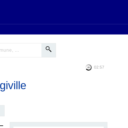
02:56
iville