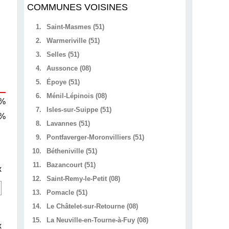
COMMUNES VOISINES
1.
Saint-Masmes (51)
2.
Warmeriville (51)
3.
Selles (51)
4.
Aussonce (08)
5.
Époye (51)
6.
Ménil-Lépinois (08)
 %
7.
Isles-sur-Suippe (51)
 %
8.
Lavannes (51)
9.
Pontfaverger-Moronvilliers (51)
10.
Bétheniville (51)
11.
Bazancourt (51)
x
12.
Saint-Remy-le-Petit (08)
13.
Pomacle (51)
14.
Le Châtelet-sur-Retourne (08)
15.
La Neuville-en-Tourne-à-Fuy (08)
x