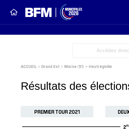
ACCUEIL
Grand Est
Marne (51)
Heutrégiville
>
>
>
Résultats des électio
PREMIER TOUR 2021
DEUX
n
2