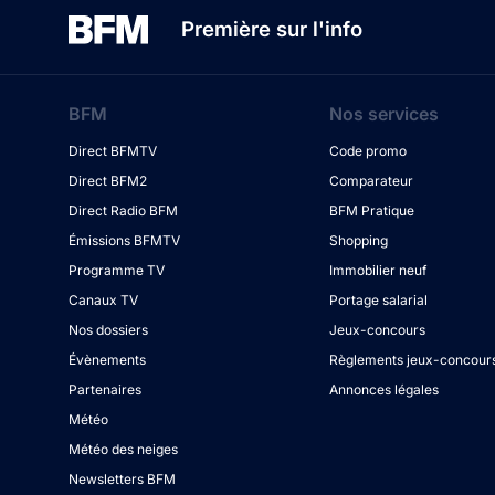
Première sur l'info
BFM
Nos services
Direct BFMTV
Code promo
Direct BFM2
Comparateur
Direct Radio BFM
BFM Pratique
Émissions BFMTV
Shopping
Programme TV
Immobilier neuf
Canaux TV
Portage salarial
Nos dossiers
Jeux-concours
Évènements
Règlements jeux-concour
Partenaires
Annonces légales
Météo
Météo des neiges
Newsletters BFM