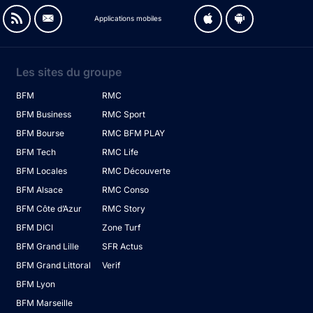
Applications mobiles
Les sites du groupe
BFM
RMC
BFM Business
RMC Sport
BFM Bourse
RMC BFM PLAY
BFM Tech
RMC Life
BFM Locales
RMC Découverte
BFM Alsace
RMC Conso
BFM Côte d’Azur
RMC Story
BFM DICI
Zone Turf
BFM Grand Lille
SFR Actus
BFM Grand Littoral
Verif
BFM Lyon
BFM Marseille