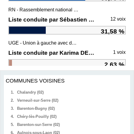
RN - Rassemblement national et ses alliés
Liste conduite par Sébastien CHENU
12 voix
31,58 %
UGE - Union à gauche avec des écologistes
Liste conduite par Karima DELLI
1 voix
2,63 %
COMMUNES VOISINES
1.
Chalandry (02)
2.
Verneuil-sur-Serre (02)
3.
Barenton-Bugny (02)
4.
Chéry-lès-Pouilly (02)
5.
Barenton-sur-Serre (02)
6.
Aulnois-sous-Laon (02)