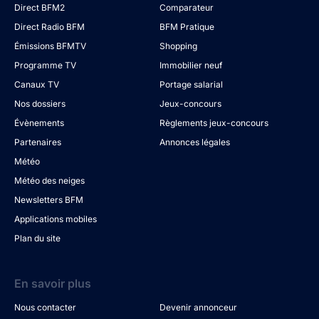
Direct BFM2
Comparateur
Direct Radio BFM
BFM Pratique
Émissions BFMTV
Shopping
Programme TV
Immobilier neuf
Canaux TV
Portage salarial
Nos dossiers
Jeux-concours
Évènements
Règlements jeux-concours
Partenaires
Annonces légales
Météo
Météo des neiges
Newsletters BFM
Applications mobiles
Plan du site
En savoir plus
Nous contacter
Devenir annonceur