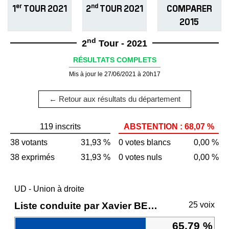
er
nd
1
TOUR 2021
2
TOUR 2021
COMPARER
2015
nd
2
Tour - 2021
RÉSULTATS COMPLETS
Mis à jour le 27/06/2021 à 20h17
← Retour aux résultats du département
119 inscrits
ABSTENTION : 68,07 %
38 votants
31,93 %
0 votes blancs
0,00 %
38 exprimés
31,93 %
0 votes nuls
0,00 %
UD - Union à droite
Liste conduite par Xavier BERTRAND
25 voix
65,79 %