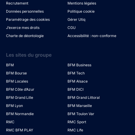
Recrutement
Mentions légales
Données personnelles
Politique cookie
Paramétrage des cookies
Gérer Utiq
J’exerce mes droits
CGU
Charte de déontologie
Accessibilité : non-conforme
Les sites du groupe
BFM
BFM Business
BFM Bourse
BFM Tech
BFM Locales
BFM Alsace
BFM Côte d’Azur
BFM DICI
BFM Grand Lille
BFM Grand Littoral
BFM Lyon
BFM Marseille
BFM Normandie
BFM Toulon Var
RMC
RMC Sport
RMC BFM PLAY
RMC Life