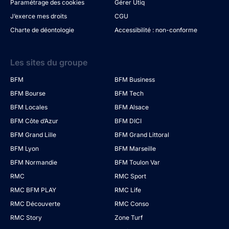
Paramétrage des cookies
Gérer Utiq
J’exerce mes droits
CGU
Charte de déontologie
Accessibilité : non-conforme
Les sites du groupe
BFM
BFM Business
BFM Bourse
BFM Tech
BFM Locales
BFM Alsace
BFM Côte d’Azur
BFM DICI
BFM Grand Lille
BFM Grand Littoral
BFM Lyon
BFM Marseille
BFM Normandie
BFM Toulon Var
RMC
RMC Sport
RMC BFM PLAY
RMC Life
RMC Découverte
RMC Conso
RMC Story
Zone Turf