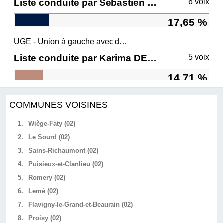
Liste conduite par Sébastien CHENU
6 voix
17,65 %
UGE - Union à gauche avec des écologistes
Liste conduite par Karima DELLI
5 voix
14,71 %
COMMUNES VOISINES
1.
Wiège-Faty (02)
2.
Le Sourd (02)
3.
Sains-Richaumont (02)
4.
Puisieux-et-Clanlieu (02)
5.
Romery (02)
6.
Lemé (02)
7.
Flavigny-le-Grand-et-Beaurain (02)
8.
Proisy (02)