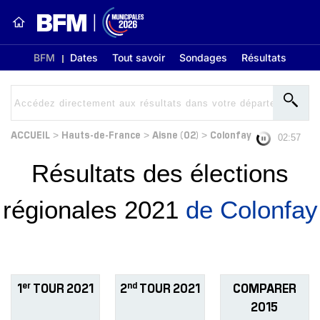
BFM
Dates
Tout savoir
Sondages
Résultats
ACCUEIL
Hauts-de-France
Aisne (02)
Colonfay
>
>
>
02:56
Résultats des élections
régionales 2021
de Colonfay
er
nd
1
TOUR 2021
2
TOUR 2021
COMPARER
2015