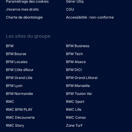
Paramétrage des cookies
Gérer Utiq
J’exerce mes droits
CGU
Charte de déontologie
Accessibilité : non-conforme
Les sites du groupe
BFM
BFM Business
BFM Bourse
BFM Tech
BFM Locales
BFM Alsace
BFM Côte d’Azur
BFM DICI
BFM Grand Lille
BFM Grand Littoral
BFM Lyon
BFM Marseille
BFM Normandie
BFM Toulon Var
RMC
RMC Sport
RMC BFM PLAY
RMC Life
RMC Découverte
RMC Conso
RMC Story
Zone Turf