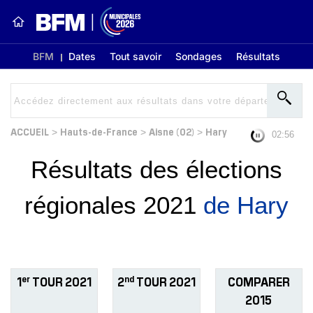
BFM
Dates
Tout savoir
Sondages
Résultats
ACCUEIL
Hauts-de-France
Aisne (02)
Hary
>
>
>
02:56
Résultats des élections
régionales 2021
de Hary
er
nd
1
TOUR 2021
2
TOUR 2021
COMPARER
2015