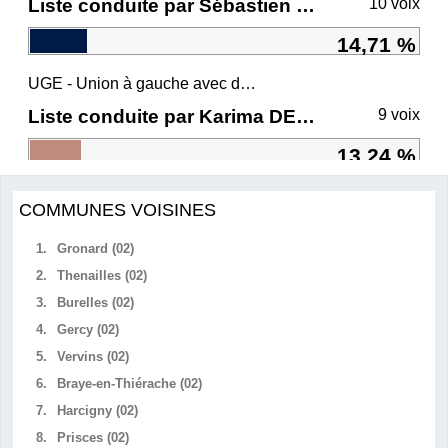
Liste conduite par Sébastien CHENU
10 voix
14,71 %
UGE - Union à gauche avec des écologistes
Liste conduite par Karima DELLI
9 voix
13,24 %
COMMUNES VOISINES
1.
Gronard (02)
2.
Thenailles (02)
3.
Burelles (02)
4.
Gercy (02)
5.
Vervins (02)
6.
Braye-en-Thiérache (02)
7.
Harcigny (02)
8.
Prisces (02)