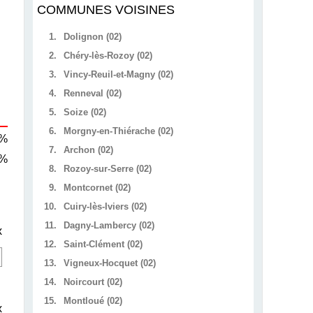
COMMUNES VOISINES
1.
Dolignon (02)
2.
Chéry-lès-Rozoy (02)
3.
Vincy-Reuil-et-Magny (02)
4.
Renneval (02)
5.
Soize (02)
6.
Morgny-en-Thiérache (02)
 %
7.
Archon (02)
 %
8.
Rozoy-sur-Serre (02)
9.
Montcornet (02)
10.
Cuiry-lès-Iviers (02)
11.
Dagny-Lambercy (02)
x
12.
Saint-Clément (02)
13.
Vigneux-Hocquet (02)
14.
Noircourt (02)
15.
Montloué (02)
x