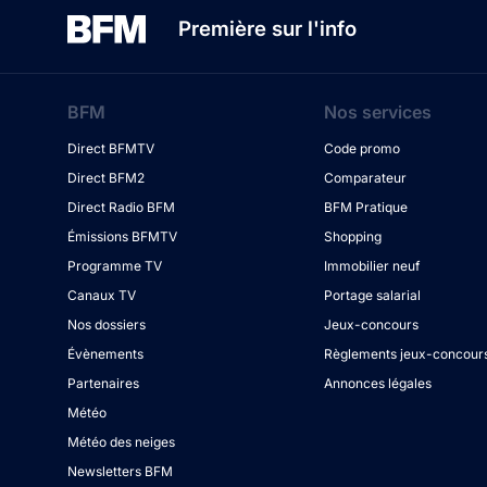
Première sur l'info
BFM
Nos services
Direct BFMTV
Code promo
Direct BFM2
Comparateur
Direct Radio BFM
BFM Pratique
Émissions BFMTV
Shopping
Programme TV
Immobilier neuf
Canaux TV
Portage salarial
Nos dossiers
Jeux-concours
Évènements
Règlements jeux-concour
Partenaires
Annonces légales
Météo
Météo des neiges
Newsletters BFM