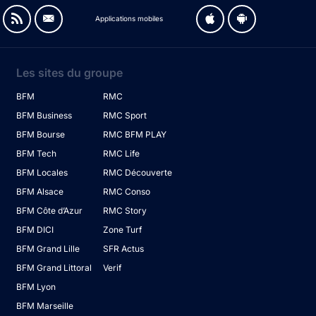
Applications mobiles
Les sites du groupe
BFM
RMC
BFM Business
RMC Sport
BFM Bourse
RMC BFM PLAY
BFM Tech
RMC Life
BFM Locales
RMC Découverte
BFM Alsace
RMC Conso
BFM Côte d’Azur
RMC Story
BFM DICI
Zone Turf
BFM Grand Lille
SFR Actus
BFM Grand Littoral
Verif
BFM Lyon
BFM Marseille