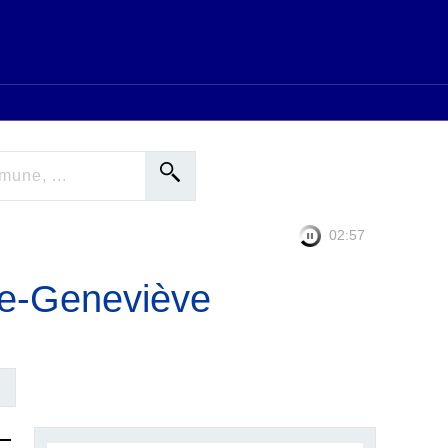
02:56
te-Geneviève