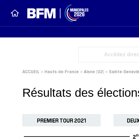
ACCUEIL
Hauts-de-France
Aisne (02)
Sainte-Genevi
>
>
>
Résultats des électio
PREMIER TOUR 2021
DEUX
n
2