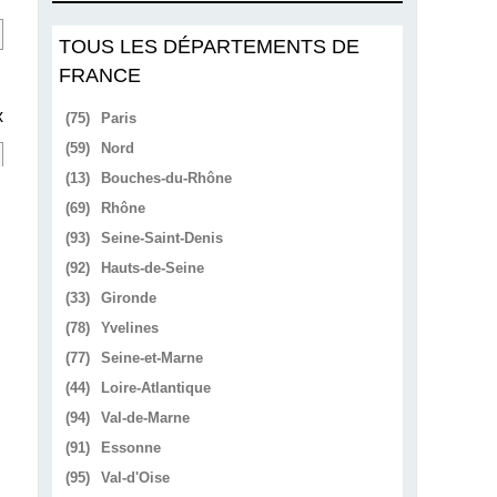
TOUS LES DÉPARTEMENTS DE
FRANCE
x
(75)
Paris
(59)
Nord
(13)
Bouches-du-Rhône
(69)
Rhône
(93)
Seine-Saint-Denis
(92)
Hauts-de-Seine
(33)
Gironde
(78)
Yvelines
(77)
Seine-et-Marne
(44)
Loire-Atlantique
(94)
Val-de-Marne
(91)
Essonne
(95)
Val-d'Oise