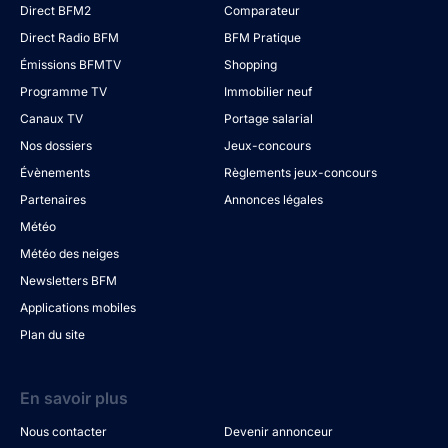
Direct BFM2
Comparateur
Direct Radio BFM
BFM Pratique
Émissions BFMTV
Shopping
Programme TV
Immobilier neuf
Canaux TV
Portage salarial
Nos dossiers
Jeux-concours
Évènements
Règlements jeux-concours
Partenaires
Annonces légales
Météo
Météo des neiges
Newsletters BFM
Applications mobiles
Plan du site
En savoir plus
Nous contacter
Devenir annonceur