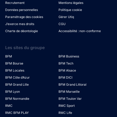
Recrutement
Mentions légales
Données personnelles
Politique cookie
Paramétrage des cookies
Gérer Utiq
J’exerce mes droits
CGU
Charte de déontologie
Accessibilité : non-conforme
Les sites du groupe
BFM
BFM Business
BFM Bourse
BFM Tech
BFM Locales
BFM Alsace
BFM Côte d’Azur
BFM DICI
BFM Grand Lille
BFM Grand Littoral
BFM Lyon
BFM Marseille
BFM Normandie
BFM Toulon Var
RMC
RMC Sport
RMC BFM PLAY
RMC Life