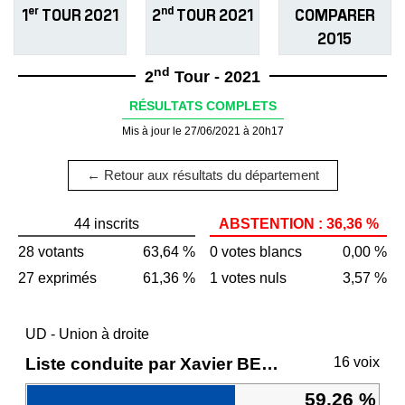
er
nd
1
TOUR 2021
2
TOUR 2021
COMPARER
2015
nd
2
Tour - 2021
RÉSULTATS COMPLETS
Mis à jour le 27/06/2021 à 20h17
← Retour aux résultats du département
44 inscrits
ABSTENTION : 36,36 %
28 votants
63,64 %
0 votes blancs
0,00 %
27 exprimés
61,36 %
1 votes nuls
3,57 %
UD - Union à droite
Liste conduite par Xavier BERTRAND
16 voix
59,26 %