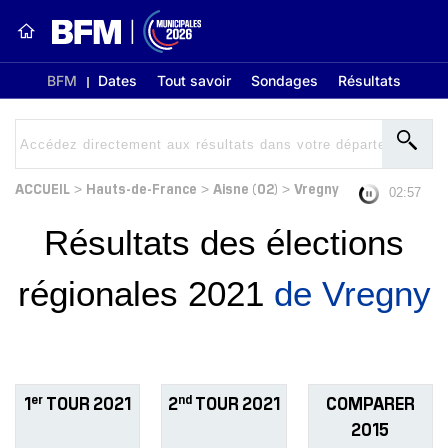
BFM
Dates
Tout savoir
Sondages
Résultats
ACCUEIL
Hauts-de-France
Aisne (02)
Vregny
>
>
>
02:56
Résultats des élections
régionales 2021
de Vregny
er
nd
1
TOUR 2021
2
TOUR 2021
COMPARER
2015