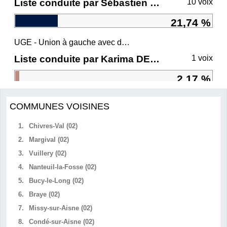
Liste conduite par Sébastien CHENU
10 voix
21,74 %
UGE - Union à gauche avec des écologistes
Liste conduite par Karima DELLI
1 voix
2,17 %
COMMUNES VOISINES
1.
Chivres-Val (02)
2.
Margival (02)
3.
Vuillery (02)
4.
Nanteuil-la-Fosse (02)
5.
Bucy-le-Long (02)
6.
Braye (02)
7.
Missy-sur-Aisne (02)
8.
Condé-sur-Aisne (02)