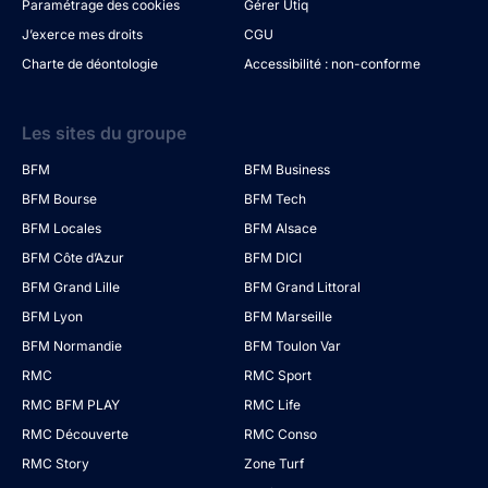
Paramétrage des cookies
Gérer Utiq
J’exerce mes droits
CGU
Charte de déontologie
Accessibilité : non-conforme
Les sites du groupe
BFM
BFM Business
BFM Bourse
BFM Tech
BFM Locales
BFM Alsace
BFM Côte d’Azur
BFM DICI
BFM Grand Lille
BFM Grand Littoral
BFM Lyon
BFM Marseille
BFM Normandie
BFM Toulon Var
RMC
RMC Sport
RMC BFM PLAY
RMC Life
RMC Découverte
RMC Conso
RMC Story
Zone Turf