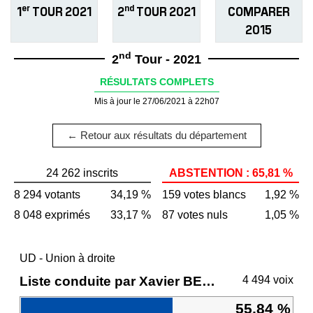
er
nd
1
TOUR 2021
2
TOUR 2021
COMPARER
2015
nd
2
Tour - 2021
RÉSULTATS COMPLETS
Mis à jour le 27/06/2021 à 22h07
← Retour aux résultats du département
24 262 inscrits
ABSTENTION : 65,81 %
8 294 votants
34,19 %
159 votes blancs
1,92 %
8 048 exprimés
33,17 %
87 votes nuls
1,05 %
UD - Union à droite
Liste conduite par Xavier BERTRAND
4 494 voix
55,84 %