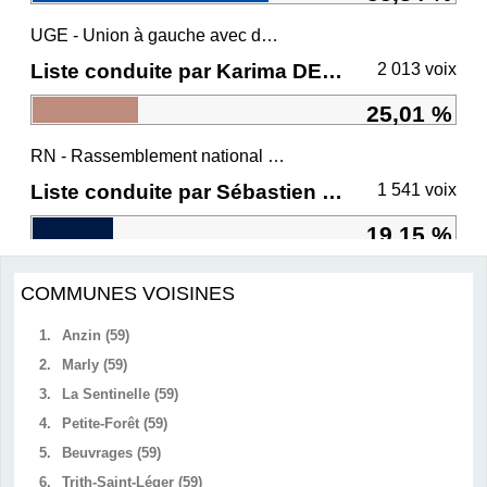
UGE - Union à gauche avec des écologistes
Liste conduite par Karima DELLI
2 013 voix
25,01 %
RN - Rassemblement national et ses alliés
Liste conduite par Sébastien CHENU
1 541 voix
19,15 %
COMMUNES VOISINES
1.
Anzin (59)
2.
Marly (59)
3.
La Sentinelle (59)
4.
Petite-Forêt (59)
5.
Beuvrages (59)
6.
Trith-Saint-Léger (59)