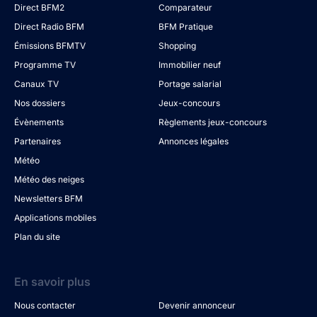
Direct BFM2
Comparateur
Direct Radio BFM
BFM Pratique
Émissions BFMTV
Shopping
Programme TV
Immobilier neuf
Canaux TV
Portage salarial
Nos dossiers
Jeux-concours
Évènements
Règlements jeux-concours
Partenaires
Annonces légales
Météo
Météo des neiges
Newsletters BFM
Applications mobiles
Plan du site
En savoir plus
Nous contacter
Devenir annonceur