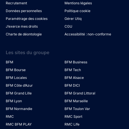
Recrutement
Mentions légales
Données personnelles
Politique cookie
Paramétrage des cookies
Gérer Utiq
J’exerce mes droits
CGU
Charte de déontologie
Accessibilité : non-conforme
Les sites du groupe
BFM
BFM Business
BFM Bourse
BFM Tech
BFM Locales
BFM Alsace
BFM Côte d’Azur
BFM DICI
BFM Grand Lille
BFM Grand Littoral
BFM Lyon
BFM Marseille
BFM Normandie
BFM Toulon Var
RMC
RMC Sport
RMC BFM PLAY
RMC Life