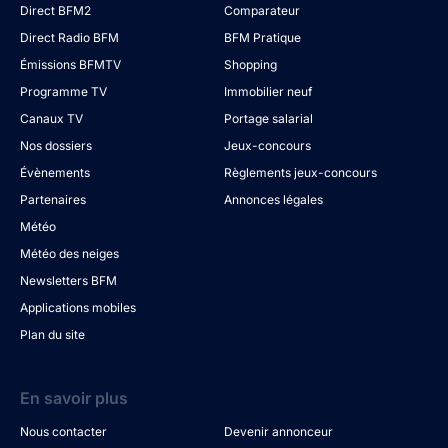
Direct BFM2
Comparateur
Direct Radio BFM
BFM Pratique
Émissions BFMTV
Shopping
Programme TV
Immobilier neuf
Canaux TV
Portage salarial
Nos dossiers
Jeux-concours
Évènements
Règlements jeux-concours
Partenaires
Annonces légales
Météo
Météo des neiges
Newsletters BFM
Applications mobiles
Plan du site
En savoir plus
Nous contacter
Devenir annonceur