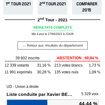
er
nd
1
TOUR 2021
2
TOUR 2021
COMPARER
2015
nd
2
Tour - 2021
RÉSULTATS COMPLETS
Mis à jour le 27/06/2021 à 21h28
← Retour aux résultats du département
39 602 inscrits
ABSTENTION : 68,84 %
12 339 votants
31,16 %
213 votes blancs
1,73 %
11 991 exprimés
30,28 %
135 votes nuls
1,09 %
UD - Union à droite
Liste conduite par Xavier BERTRAND
5 329 voix
44,44 %