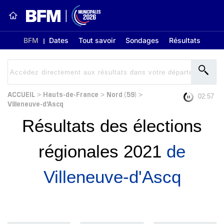
BFM
Dates
Tout savoir
Sondages
Résultats
ACCUEIL
Hauts-de-France
Nord (59)
>
>
>
02:56
Villeneuve-d'Ascq
Résultats des élections
régionales 2021
de
Villeneuve-d'Ascq