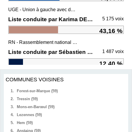
UGE - Union à gauche avec des écologistes
Liste conduite par Karima DELLI
5 175 voix
43,16 %
RN - Rassemblement national et ses alliés
Liste conduite par Sébastien CHENU
1 487 voix
12,40 %
COMMUNES VOISINES
1.
Forest-sur-Marque (59)
2.
Tressin (59)
3.
Mons-en-Barœul (59)
4.
Lezennes (59)
5.
Hem (59)
6.
Anstaing (59)