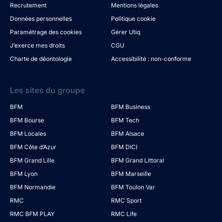
Recrutement
Mentions légales
Données personnelles
Politique cookie
Paramétrage des cookies
Gérer Utiq
J’exerce mes droits
CGU
Charte de déontologie
Accessibilité : non-conforme
Les sites du groupe
BFM
BFM Business
BFM Bourse
BFM Tech
BFM Locales
BFM Alsace
BFM Côte d’Azur
BFM DICI
BFM Grand Lille
BFM Grand Littoral
BFM Lyon
BFM Marseille
BFM Normandie
BFM Toulon Var
RMC
RMC Sport
RMC BFM PLAY
RMC Life