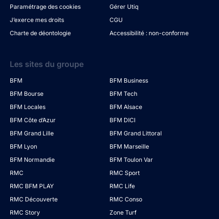
Paramétrage des cookies
Gérer Utiq
J’exerce mes droits
CGU
Charte de déontologie
Accessibilité : non-conforme
Les sites du groupe
BFM
BFM Business
BFM Bourse
BFM Tech
BFM Locales
BFM Alsace
BFM Côte d’Azur
BFM DICI
BFM Grand Lille
BFM Grand Littoral
BFM Lyon
BFM Marseille
BFM Normandie
BFM Toulon Var
RMC
RMC Sport
RMC BFM PLAY
RMC Life
RMC Découverte
RMC Conso
RMC Story
Zone Turf