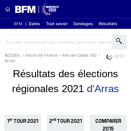
BFM
Dates
Tout savoir
Sondages
Résultats
ACCUEIL
Hauts-de-France
Pas-de-Calais (62)
>
>
>
02:56
Arras
Résultats des élections
régionales 2021
d'Arras
er
nd
1
TOUR 2021
2
TOUR 2021
COMPARER
2015