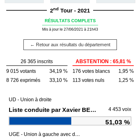
nd
2
Tour - 2021
RÉSULTATS COMPLETS
Mis à jour le 27/06/2021 à 21h43
← Retour aux résultats du département
26 365 inscrits
ABSTENTION : 65,81 %
9 015 votants
34,19 %
176 votes blancs
1,95 %
8 726 exprimés
33,10 %
113 votes nuls
1,25 %
UD - Union à droite
Liste conduite par Xavier BERTRAND
4 453 voix
51,03 %
UGE - Union à gauche avec des écologistes