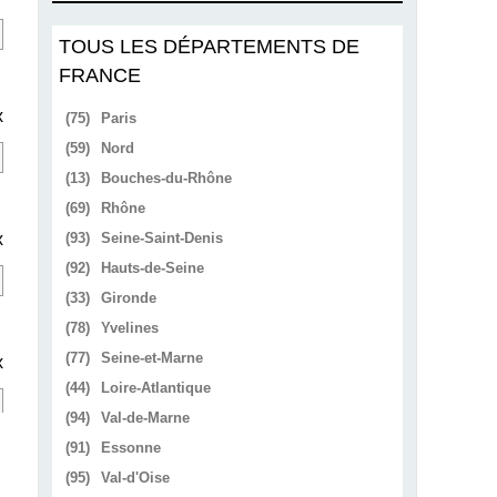
TOUS LES DÉPARTEMENTS DE
FRANCE
x
(75)
Paris
(59)
Nord
(13)
Bouches-du-Rhône
(69)
Rhône
x
(93)
Seine-Saint-Denis
(92)
Hauts-de-Seine
(33)
Gironde
(78)
Yvelines
(77)
Seine-et-Marne
x
(44)
Loire-Atlantique
(94)
Val-de-Marne
(91)
Essonne
(95)
Val-d'Oise