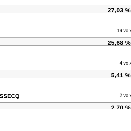
27,03 %
19 voi
25,68 %
4 voi
5,41 %
EUSSECQ
2 voi
2,70 %